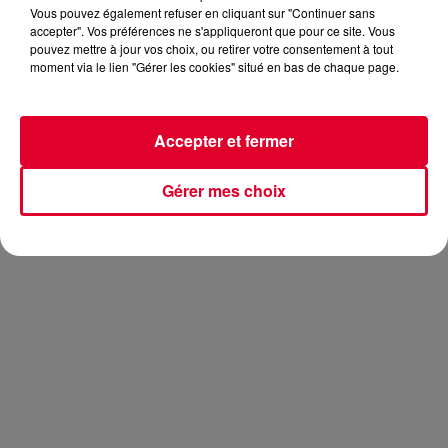
Vous pouvez également refuser en cliquant sur "Continuer sans
accepter". Vos préférences ne s'appliqueront que pour ce site. Vous
pouvez mettre à jour vos choix, ou retirer votre consentement à tout
moment via le lien "Gérer les cookies" situé en bas de chaque page.
Il a refait le coup. L’an dernier, déjà à l’Untold Festival en
Roumanie, la légende de la transe avait marqué les esprits
Accepter et fermer
avec son set de plus de cinq heures. Il était prévu à peu près
la même chose cette année, mais
en fin de compte, Armin
Van Buuren a joué plus de sept heures
. Ce qui vaut bien
Gérer mes choix
un bon bain de foule avec ses fans :