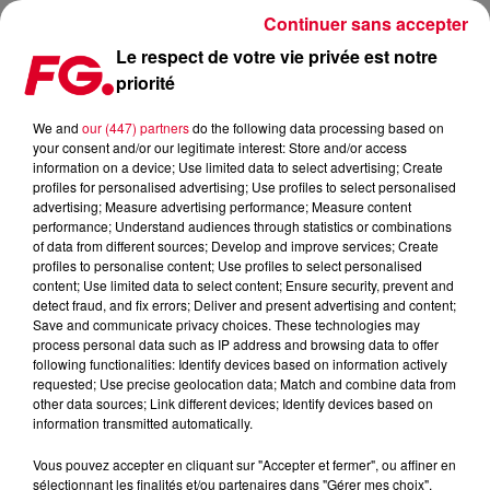
Continuer sans accepter
Le respect de votre vie privée est notre
priorité
UN SET DE SEPT HEURES POUR ARMIN VAN BUUREN À
L’UNTOLD FESTIVAL
We and
our (447) partners
do the following data processing based on
your consent and/or our legitimate interest: Store and/or access
information on a device; Use limited data to select advertising; Create
Publié : 10 août 2018 à 8h52 par La rédaction
profiles for personalised advertising; Use profiles to select personalised
advertising; Measure advertising performance; Measure content
performance; Understand audiences through statistics or combinations
of data from different sources; Develop and improve services; Create
profiles to personalise content; Use profiles to select personalised
content; Use limited data to select content; Ensure security, prevent and
detect fraud, and fix errors; Deliver and present advertising and content;
Save and communicate privacy choices. These technologies may
process personal data such as IP address and browsing data to offer
following functionalities: Identify devices based on information actively
requested; Use precise geolocation data; Match and combine data from
other data sources; Link different devices; Identify devices based on
information transmitted automatically.
Vous pouvez accepter en cliquant sur "Accepter et fermer", ou affiner en
sélectionnant les finalités et/ou partenaires dans "Gérer mes choix".