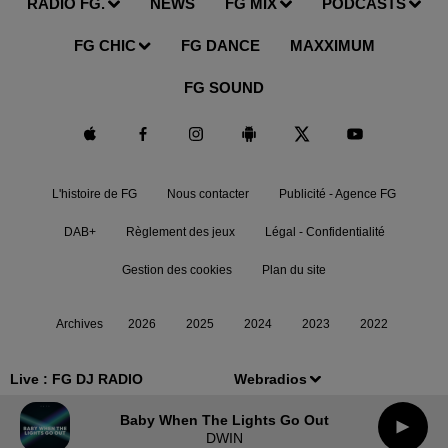
RADIO FG.
NEWS
FG MIX
PODCASTS
FG CHIC
FG DANCE
MAXXIMUM
FG SOUND
L'histoire de FG
Nous contacter
Publicité - Agence FG
DAB+
Règlement des jeux
Légal - Confidentialité
Gestion des cookies
Plan du site
Archives
2026
2025
2024
2023
2022
Live :
FG DJ RADIO
Webradios
Baby When The Lights Go Out
DWIN