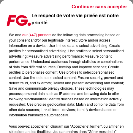
Continuer sans accepter
Le respect de votre vie privée est notre
priorité
UN MONOPRIX TRANSFORMÉ EN CLUB ÉPHÉMÈRE
We and
our (447) partners
do the following data processing based on
your consent and/or our legitimate interest: Store and/or access
Publié : 2 septembre 2019 à 9h17 par Christophe HUBERT
information on a device; Use limited data to select advertising; Create
profiles for personalised advertising; Use profiles to select personalised
advertising; Measure advertising performance; Measure content
performance; Understand audiences through statistics or combinations
of data from different sources; Develop and improve services; Create
profiles to personalise content; Use profiles to select personalised
content; Use limited data to select content; Ensure security, prevent and
detect fraud, and fix errors; Deliver and present advertising and content;
Save and communicate privacy choices. These technologies may
process personal data such as IP address and browsing data to offer
following functionalities: Identify devices based on information actively
requested; Use precise geolocation data; Match and combine data from
other data sources; Link different devices; Identify devices based on
information transmitted automatically.
Vous pouvez accepter en cliquant sur "Accepter et fermer", ou affiner en
sélectionnant les finalités et/ou partenaires dans "Gérer mes choix".