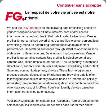
Continuer sans accepter
Le respect de votre vie privée est notre
priorité
TOP 100 DJS 2018 : LES VOTES SONT OUVERTS
We and
our (447) partners
do the following data processing based on
your consent and/or our legitimate interest: Store and/or access
Publié : 28 juillet 2018 à 7h30 par La rédaction
information on a device; Use limited data to select advertising; Create
profiles for personalised advertising; Use profiles to select personalised
advertising; Measure advertising performance; Measure content
performance; Understand audiences through statistics or combinations
of data from different sources; Develop and improve services; Create
profiles to personalise content; Use profiles to select personalised
content; Use limited data to select content; Ensure security, prevent and
detect fraud, and fix errors; Deliver and present advertising and content;
Save and communicate privacy choices. These technologies may
process personal data such as IP address and browsing data to offer
following functionalities: Identify devices based on information actively
requested; Use precise geolocation data; Match and combine data from
other data sources; Link different devices; Identify devices based on
information transmitted automatically.
Vous pouvez accepter en cliquant sur "Accepter et fermer", ou affiner en
sélectionnant les finalités et/ou partenaires dans "Gérer mes choix".