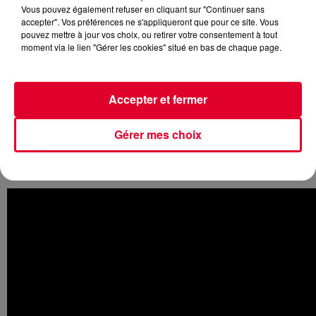
Vous pouvez également refuser en cliquant sur "Continuer sans
accepter". Vos préférences ne s'appliqueront que pour ce site. Vous
pouvez mettre à jour vos choix, ou retirer votre consentement à tout
moment via le lien "Gérer les cookies" situé en bas de chaque page.
Nous sommes actuellement entre les deux week-ends du
plus grand festival électro du monde
:
Tomorrowland
. En
effet, vendredi débutera le second week-end, mais la
Accepter et fermer
semaine dernière, il y a déjà eu de très nombreux DJs qui
ont enflammé les multiples scènes du festival. Et on vous
propose aujourd'hui de revivre en vidéo plusieurs sets dans
Gérer mes choix
leur intégralité !
Don Diablo