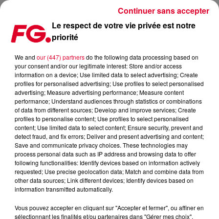
Continuer sans accepter
Le respect de votre vie privée est notre
priorité
TOMORROWLAND : LES VIDÉOS DES SETS DES DJS STARS EN INTÉGRALITÉ
We and
our (447) partners
do the following data processing based on
your consent and/or our legitimate interest: Store and/or access
Publié : 24 juillet 2019 à 6h12 par Antony Harari
information on a device; Use limited data to select advertising; Create
profiles for personalised advertising; Use profiles to select personalised
advertising; Measure advertising performance; Measure content
performance; Understand audiences through statistics or combinations
of data from different sources; Develop and improve services; Create
profiles to personalise content; Use profiles to select personalised
content; Use limited data to select content; Ensure security, prevent and
detect fraud, and fix errors; Deliver and present advertising and content;
Save and communicate privacy choices. These technologies may
process personal data such as IP address and browsing data to offer
following functionalities: Identify devices based on information actively
requested; Use precise geolocation data; Match and combine data from
other data sources; Link different devices; Identify devices based on
information transmitted automatically.
Vous pouvez accepter en cliquant sur "Accepter et fermer", ou affiner en
sélectionnant les finalités et/ou partenaires dans "Gérer mes choix".