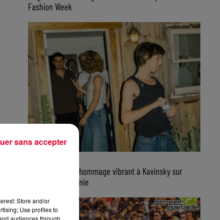
Fashion Week
uer sans accepter
7 août 2026
Parcels rend un hommage vibrant à Kavinsky sur
scène en Californie
erest: Store and/or
tising; Use profiles to
tand audiences through