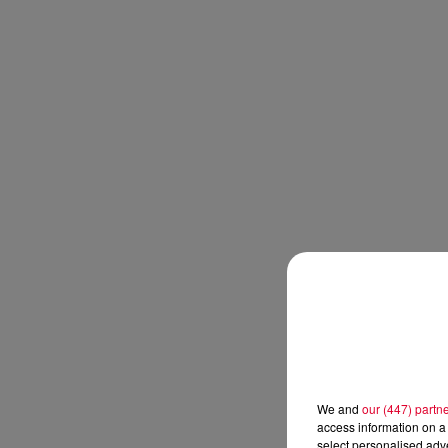
We and
our (447) partn
access information on a 
select personalised ad