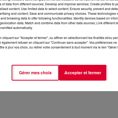
ns of data from different sources; Develop and improve services; Create profiles to 
alised content; Use limited data to select content; Ensure security, prevent and detect
ertising and content; Save and communicate privacy choices. These technologies
and browsing data to offer following functionalities: Identify devices based on infor
eolocation data; Match and combine data from other data sources; Link different de
nsmitted automatically.
cliquant sur "Accepter et fermer", ou affiner en sélectionnant les finalités et/ou pa
 également refuser en cliquant sur "Continuer sans accepter". Vos préférences ne 
tre à jour vos choix, ou retirer votre consentement à tout moment via le lien "Gérer 
Gérer mes choix
Accepter et fermer