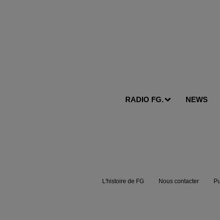
RADIO FG.
NEWS
L'histoire de FG
Nous contacter
Pu