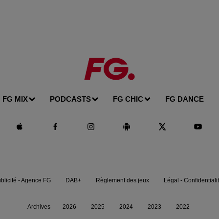
FG MIX
PODCASTS
FG CHIC
FG DANCE
blicité - Agence FG
DAB+
Règlement des jeux
Légal - Confidentiali
Archives
2026
2025
2024
2023
2022