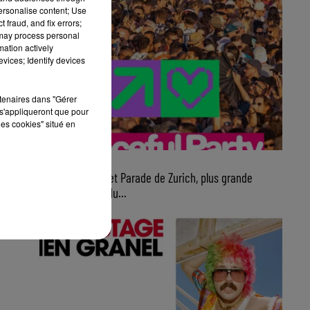
personalise content; Use
 fraud, and fix errors;
 may process personal
mation actively
vices; Identify devices
rtenaires dans "Gérer
s'appliqueront que pour
les cookies" situé en
7 août 2026
Ce samedi, Street Parade de Zurich, plus grande
parade électro du...