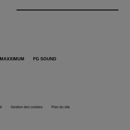
MAXXIMUM
FG SOUND
té
Gestion des cookies
Plan du site