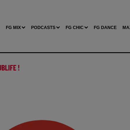
FG MIX
PODCASTS
FG CHIC
FG DANCE
MA
BLIFE !