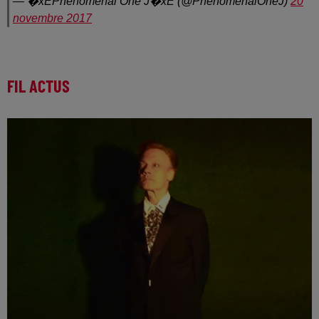
— �xÈPhenomenal One J�xÈ (@PhenomenalOneJ)
20
novembre 2017
FIL ACTUS