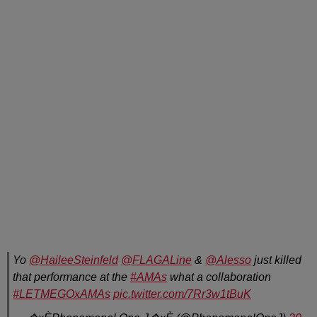
Yo
@HaileeSteinfeld
@FLAGALine
&
@Alesso
just killed
that performance at the
#AMAs
what a collaboration
#LETMEGOxAMAs
pic.twitter.com/7Rr3w1tBuK