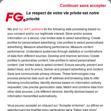
Continuer sans accepter
Le respect de votre vie privée est notre
priorité
THE CHAINSMOKERS, ZEDD, ALESSIA CARA, ALESSO,
MARSHMELLO & SELENA GOMEZ : LE POINT SUR LES
We and
our (447) partners
do the following data processing based on
AMERICAN MUSIC AWARDS ! (VIDÉO)
your consent and/or our legitimate interest: Store and/or access
information on a device; Use limited data to select advertising; Create
profiles for personalised advertising; Use profiles to select personalised
Publié : 20 novembre 2017 à 10h21 par La rédaction
advertising; Measure advertising performance; Measure content
performance; Understand audiences through statistics or combinations
of data from different sources; Develop and improve services; Create
profiles to personalise content; Use profiles to select personalised
content; Use limited data to select content; Ensure security, prevent and
detect fraud, and fix errors; Deliver and present advertising and content;
Save and communicate privacy choices. These technologies may
process personal data such as IP address and browsing data to offer
following functionalities: Identify devices based on information actively
requested; Use precise geolocation data; Match and combine data from
other data sources; Link different devices; Identify devices based on
information transmitted automatically.
Vous pouvez accepter en cliquant sur "Accepter et fermer", ou affiner en
sélectionnant les finalités et/ou partenaires dans "Gérer mes choix".