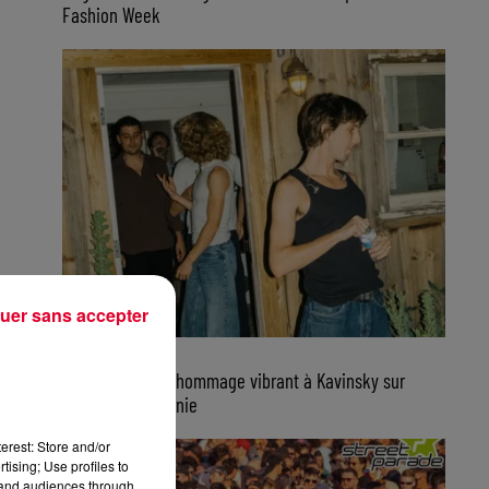
Fashion Week
uer sans accepter
7 août 2026
Parcels rend un hommage vibrant à Kavinsky sur
scène en Californie
erest: Store and/or
tising; Use profiles to
tand audiences through