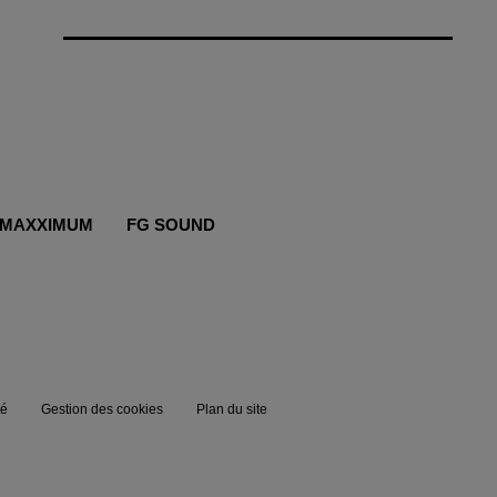
MAXXIMUM
FG SOUND
té
Gestion des cookies
Plan du site