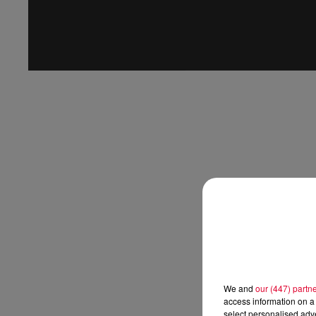
We and
our (447) partn
access information on a 
select personalised ad