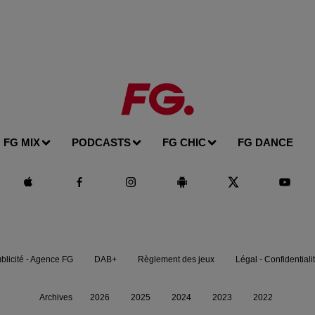
FG MIX
PODCASTS
FG CHIC
FG DANCE
blicité - Agence FG
DAB+
Règlement des jeux
Légal - Confidentiali
Archives
2026
2025
2024
2023
2022