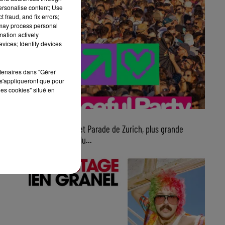
personalise content; Use
 fraud, and fix errors;
 may process personal
mation actively
vices; Identify devices
rtenaires dans "Gérer
s'appliqueront que pour
les cookies" situé en
7 août 2026
Ce samedi, Street Parade de Zurich, plus grande
parade électro du...