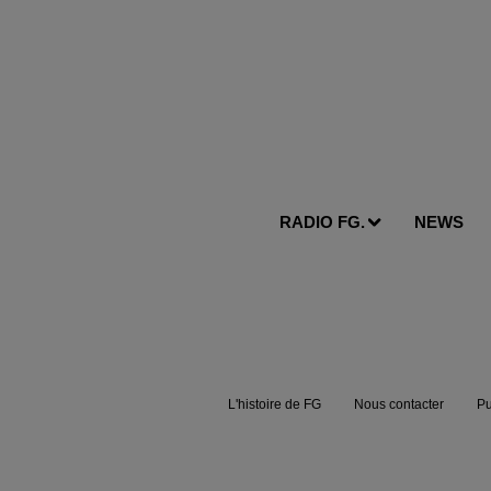
RADIO FG.
NEWS
L'histoire de FG
Nous contacter
Pu