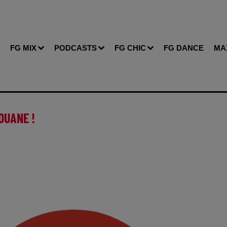
FG MIX
PODCASTS
FG CHIC
FG DANCE
MA
OUANE !