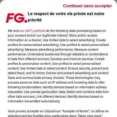
Continuer sans accepter
Le respect de votre vie privée est notre
priorité
TEL AVIV PRIDE 2019
We and
our (447) partners
do the following data processing based on
your consent and/or our legitimate interest: Store and/or access
Publié : 23 juin 2019 à 12h42 par Julien Claude Penegry
information on a device; Use limited data to select advertising; Create
profiles for personalised advertising; Use profiles to select personalised
advertising; Measure advertising performance; Measure content
A l'occasion du mois des fiertés que
performance; Understand audiences through statistics or combinations
of data from different sources; Develop and improve services; Create
nous célébrons sur RadioFG,
profiles to personalise content; Use profiles to select personalised
Antoine Baduel était en direct de la
content; Use limited data to select content; Ensure security, prevent and
detect fraud, and fix errors; Deliver and present advertising and content;
Gay Pride de Tel Aviv en Israël.
Save and communicate privacy choices. These technologies may
process personal data such as IP address and browsing data to offer
following functionalities: Identify devices based on information actively
requested; Use precise geolocation data; Match and combine data from
other data sources; Link different devices; Identify devices based on
information transmitted automatically.
Vous pouvez accepter en cliquant sur "Accepter et fermer", ou affiner en
sélectionnant les finalités et/ou partenaires dans "Gérer mes choix".