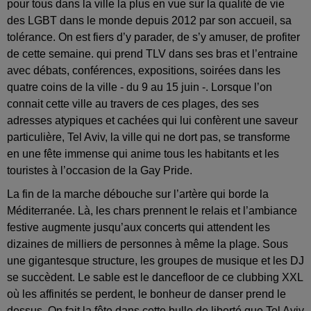
pour tous dans la ville la plus en vue sur la qualité de vie
des LGBT dans le monde depuis 2012 par son accueil, sa
tolérance. On est fiers d’y parader, de s’y amuser, de profiter
de cette semaine. qui prend TLV dans ses bras et l’entraine
avec débats, conférences, expositions, soirées dans les
quatre coins de la ville - du 9 au 15 juin -. Lorsque l’on
connait cette ville au travers de ces plages, des ses
adresses atypiques et cachées qui lui confèrent une saveur
particulière, Tel Aviv, la ville qui ne dort pas, se transforme
en une fête immense qui anime tous les habitants et les
touristes à l’occasion de la Gay Pride.
La fin de la marche débouche sur l’artère qui borde la
Méditerranée. Là, les chars prennent le relais et l’ambiance
festive augmente jusqu’aux concerts qui attendent les
dizaines de milliers de personnes à même la plage. Sous
une gigantesque structure, les groupes de musique et les DJ
se succèdent. Le sable est le dancefloor de ce clubbing XXL
où les affinités se perdent, le bonheur de danser prend le
dessus. On fait la fête dans cette bulle de liberté que Tel Aviv