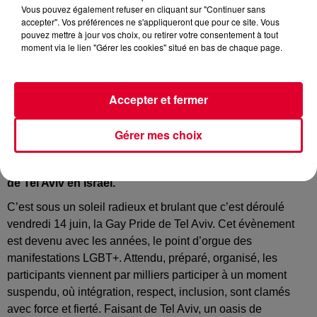
Vous pouvez également refuser en cliquant sur "Continuer sans
accepter". Vos préférences ne s'appliqueront que pour ce site. Vous
pouvez mettre à jour vos choix, ou retirer votre consentement à tout
moment via le lien "Gérer les cookies" situé en bas de chaque page.
Accepter et fermer
Gérer mes choix
A l’occasion du mois des fiertés que nous célébrons sur
RadioFG, Antoine Baduel était en direct de la Gay Pride
de Tel Aviv en Israël.
C’est sous un soleil radieux et brulant que c’est déroulé
vendredi 14 juin, la Gay Pride de Tel Aviv. Cet évènement
est devenu avec les années, le point d’orgue des
manifestations LGBT+. Attendu, préparé, organisé, les
participants viennent par milliers participer à un moment
suspendu, où intégration, respect, inclusion, sont clamés
avec force et fierté. Faisant de Tel Aviv, un oasis de