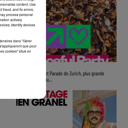
personalise content; Use
 fraud, and fix errors;
 may process personal
mation actively
vices; Identify devices
rtenaires dans "Gérer
s'appliqueront que pour
les cookies" situé en
7 août 2026
Ce samedi, Street Parade de Zurich, plus grande
parade électro du...