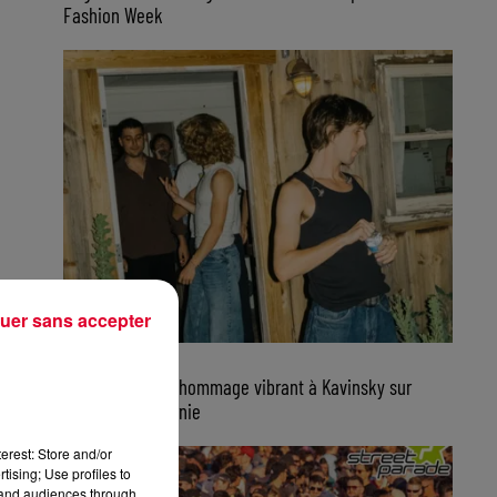
Fashion Week
uer sans accepter
7 août 2026
Parcels rend un hommage vibrant à Kavinsky sur
scène en Californie
erest: Store and/or
tising; Use profiles to
tand audiences through