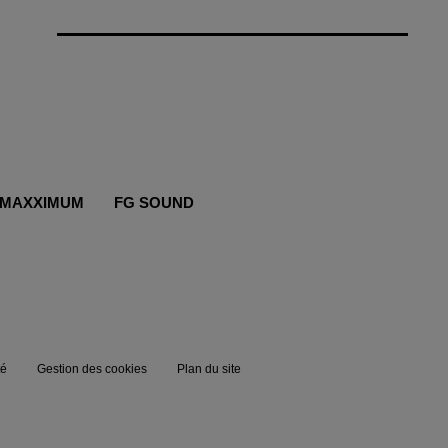
MAXXIMUM
FG SOUND
té
Gestion des cookies
Plan du site