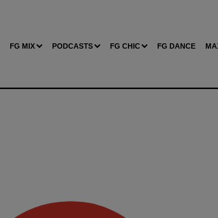
FG MIX
PODCASTS
FG CHIC
FG DANCE
MA