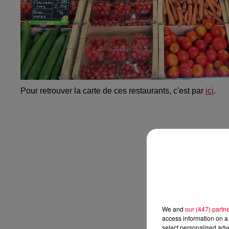
Pour retrouver la carte de ces restaurants, c'est par
ici
.
We and
our (447) partn
access information on a 
select personalised ad