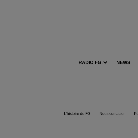
RADIO FG.
NEWS
L'histoire de FG
Nous contacter
Pu