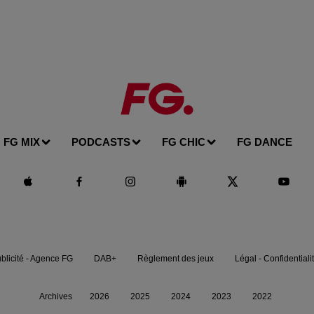
FG MIX
PODCASTS
FG CHIC
FG DANCE
blicité - Agence FG
DAB+
Règlement des jeux
Légal - Confidentiali
Archives
2026
2025
2024
2023
2022