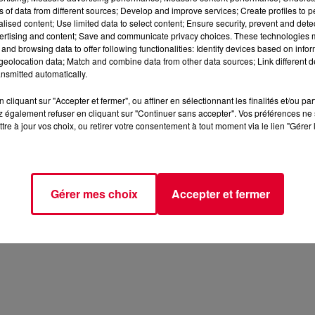
ns of data from different sources; Develop and improve services; Create profiles to 
alised content; Use limited data to select content; Ensure security, prevent and detect
ertising and content; Save and communicate privacy choices. These technologies
and browsing data to offer following functionalities: Identify devices based on infor
eolocation data; Match and combine data from other data sources; Link different de
nsmitted automatically.
cliquant sur "Accepter et fermer", ou affiner en sélectionnant les finalités et/ou pa
 également refuser en cliquant sur "Continuer sans accepter". Vos préférences ne 
tre à jour vos choix, ou retirer votre consentement à tout moment via le lien "Gérer 
Gérer mes choix
Accepter et fermer