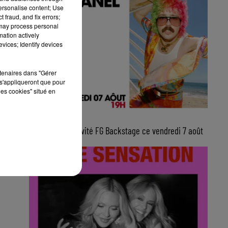
personalise content; Use
 fraud, and fix errors;
 may process personal
mation actively
vices; Identify devices
rtenaires dans "Gérer
s'appliqueront que pour
les cookies" situé en
10h00
Julien Granel, invité FG Backstage ce vendredi 7 août