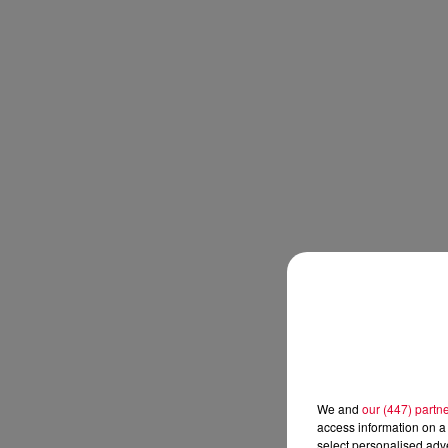
We and
our (447) partn
access information on a 
select personalised ad