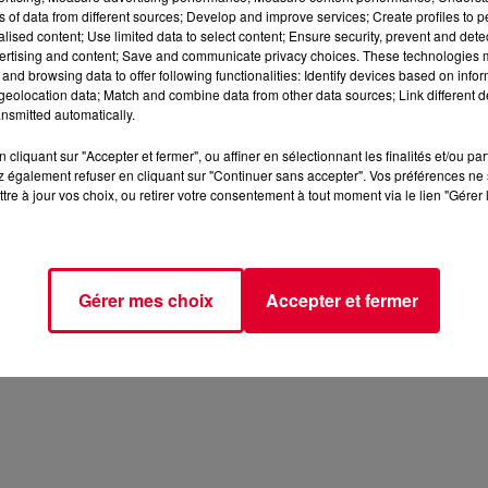
ns of data from different sources; Develop and improve services; Create profiles to 
alised content; Use limited data to select content; Ensure security, prevent and detect
ertising and content; Save and communicate privacy choices. These technologies
and browsing data to offer following functionalities: Identify devices based on infor
eolocation data; Match and combine data from other data sources; Link different de
nsmitted automatically.
cliquant sur "Accepter et fermer", ou affiner en sélectionnant les finalités et/ou pa
 également refuser en cliquant sur "Continuer sans accepter". Vos préférences ne 
tre à jour vos choix, ou retirer votre consentement à tout moment via le lien "Gérer 
Gérer mes choix
Accepter et fermer