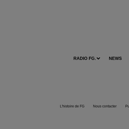
RADIO FG.
NEWS
L'histoire de FG
Nous contacter
Pu