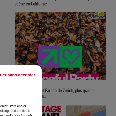
scène en Californie
uer sans accepter
10h16
Ce samedi, Street Parade de Zurich, plus grande
parade électro du...
erest: Store and/or
tising; Use profiles to
tand audiences through