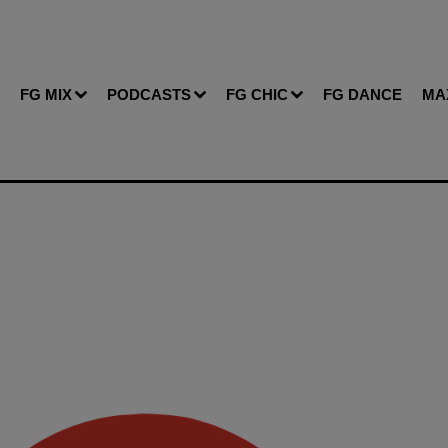
FG MIX
PODCASTS
FG CHIC
FG DANCE
MA