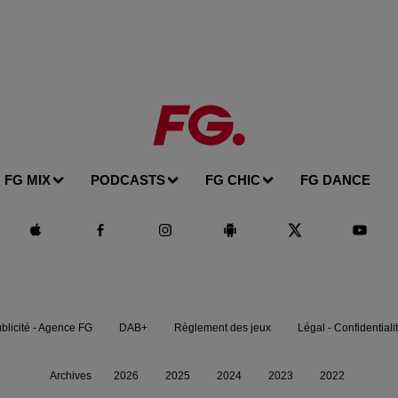
FG MIX
PODCASTS
FG CHIC
FG DANCE
blicité - Agence FG
DAB+
Règlement des jeux
Légal - Confidentiali
Archives
2026
2025
2024
2023
2022