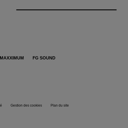
MAXXIMUM
FG SOUND
té
Gestion des cookies
Plan du site