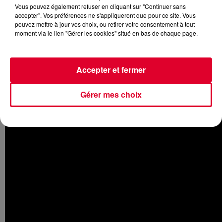
Vous pouvez également refuser en cliquant sur "Continuer sans
accepter". Vos préférences ne s'appliqueront que pour ce site. Vous
pouvez mettre à jour vos choix, ou retirer votre consentement à tout
moment via le lien "Gérer les cookies" situé en bas de chaque page.
Notre coup de coeur ciné de la semaine, c'est
Brooklyn
Affairs.
Entre drame et policier, ce film noir dans le New
York des années 50 est signé
Edward Norton
. Ce dernier
Accepter et fermer
campe un détective privé souffrant du syndrome de Gilles de
la Tourette, qui doit enquêter sur le meurtre de son mentor et
unique ami Frank Minna incarné par Bruce Willis...
Gérer mes choix