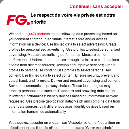
Continuer sans accepter
Le respect de votre vie privée est notre
priorité
SORTIES CINÉMA : MERCREDI 4 DÉCEMBRE 2019
We and
our (447) partners
do the following data processing based on
your consent and/or our legitimate interest: Store and/or access
Publié : 4 décembre 2019 à 6h44 par Antony Harari
information on a device; Use limited data to select advertising; Create
profiles for personalised advertising; Use profiles to select personalised
advertising; Measure advertising performance; Measure content
performance; Understand audiences through statistics or combinations
of data from different sources; Develop and improve services; Create
profiles to personalise content; Use profiles to select personalised
content; Use limited data to select content; Ensure security, prevent and
detect fraud, and fix errors; Deliver and present advertising and content;
Save and communicate privacy choices. These technologies may
process personal data such as IP address and browsing data to offer
following functionalities: Identify devices based on information actively
requested; Use precise geolocation data; Match and combine data from
other data sources; Link different devices; Identify devices based on
information transmitted automatically.
Vous pouvez accepter en cliquant sur "Accepter et fermer", ou affiner en
sélectionnant les finalités et/ou partenaires dans "Gérer mes choix".