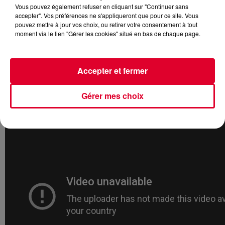
Vous pouvez également refuser en cliquant sur "Continuer sans
accepter". Vos préférences ne s'appliqueront que pour ce site. Vous
pouvez mettre à jour vos choix, ou retirer votre consentement à tout
moment via le lien "Gérer les cookies" situé en bas de chaque page.
C'est une semaine de sortie ciné bien fournie. A commencer
par le film
"J'irai où tu iras"
.
Sept ans après
Tout ce qui brille
,
Geraldine Nakache
Accepter et fermer
revient derrière la caméra et devant pour former un nouveau
duo avec sa complice de toujours
Leila Bekhti
. Une histoire
de retrouvaille et d'amour entre deux soeurs. Des sentiments
Gérer mes choix
mais tout autant d'humour...