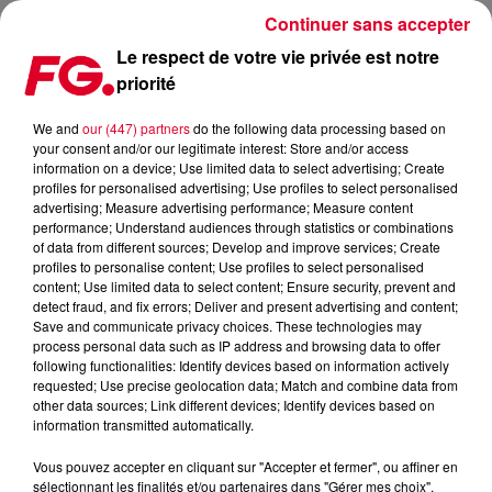
Continuer sans accepter
Le respect de votre vie privée est notre
priorité
SORTIES CINÉMA - MERCREDI 2 OCTOBRE 2019
We and
our (447) partners
do the following data processing based on
your consent and/or our legitimate interest: Store and/or access
Publié : 2 octobre 2019 à 5h39 par Antony Harari
information on a device; Use limited data to select advertising; Create
profiles for personalised advertising; Use profiles to select personalised
advertising; Measure advertising performance; Measure content
performance; Understand audiences through statistics or combinations
of data from different sources; Develop and improve services; Create
profiles to personalise content; Use profiles to select personalised
content; Use limited data to select content; Ensure security, prevent and
detect fraud, and fix errors; Deliver and present advertising and content;
Save and communicate privacy choices. These technologies may
process personal data such as IP address and browsing data to offer
following functionalities: Identify devices based on information actively
requested; Use precise geolocation data; Match and combine data from
other data sources; Link different devices; Identify devices based on
information transmitted automatically.
Vous pouvez accepter en cliquant sur "Accepter et fermer", ou affiner en
sélectionnant les finalités et/ou partenaires dans "Gérer mes choix".