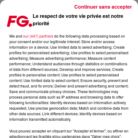
Continuer sans accepter
Le respect de votre vie privée est notre
priorité
SORTIES CINÉMA - MERCREDI 15 MAI 2019 (VIDÉOS)
We and
our (447) partners
do the following data processing based on
your consent and/or our legitimate interest: Store and/or access
Publié : 15 mai 2019 à 5h47 par Antony Harari
information on a device; Use limited data to select advertising; Create
profiles for personalised advertising; Use profiles to select personalised
advertising; Measure advertising performance; Measure content
performance; Understand audiences through statistics or combinations
of data from different sources; Develop and improve services; Create
profiles to personalise content; Use profiles to select personalised
content; Use limited data to select content; Ensure security, prevent and
detect fraud, and fix errors; Deliver and present advertising and content;
Save and communicate privacy choices. These technologies may
process personal data such as IP address and browsing data to offer
following functionalities: Identify devices based on information actively
requested; Use precise geolocation data; Match and combine data from
other data sources; Link different devices; Identify devices based on
information transmitted automatically.
Vous pouvez accepter en cliquant sur "Accepter et fermer", ou affiner en
sélectionnant les finalités et/ou partenaires dans "Gérer mes choix".