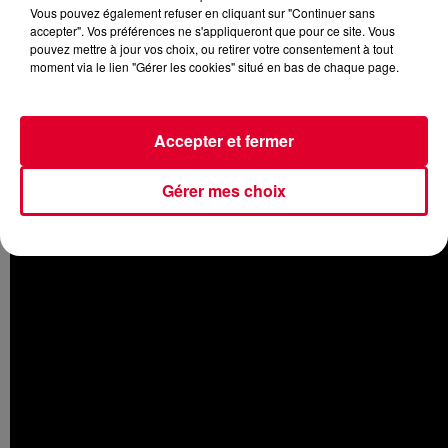
Vous pouvez également refuser en cliquant sur "Continuer sans
accepter". Vos préférences ne s'appliqueront que pour ce site. Vous
pouvez mettre à jour vos choix, ou retirer votre consentement à tout
moment via le lien "Gérer les cookies" situé en bas de chaque page.
A l'affiche cette semaine :
Séduis-moi si tu peux
. Une
comédie avec
Charlize Theron et Seth Rogen
. Un
journaliste au chômage, est embauché pour écrire les
Accepter et fermer
discours de campagne d’une candidate à la présidence des
Etats-Unis et qui n’est autre... que son ancienne baby-sitter
Gérer mes choix
! Tout les sépare mais leur complicité grandit vite…