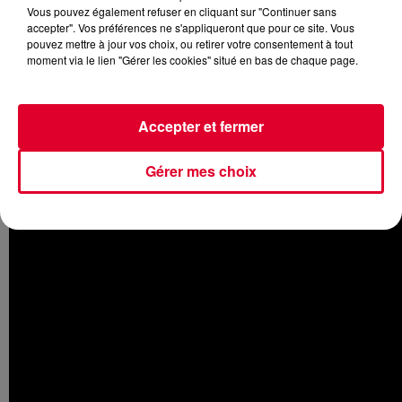
Vous pouvez également refuser en cliquant sur "Continuer sans
accepter". Vos préférences ne s'appliqueront que pour ce site. Vous
pouvez mettre à jour vos choix, ou retirer votre consentement à tout
moment via le lien "Gérer les cookies" situé en bas de chaque page.
Aujourd'hui sort en salles
Le Mans 66
avec
Matt Damon et
Christian Bale
. Basé sur une histoire vraie, le film suit une
équipe d'excentriques ingénieurs américains envoyés par
Accepter et fermer
Henry Ford II pour construire à partir de rien une nouvelle
automobile qui doit détrôner la Ferrari au 24H du Mans...
Gérer mes choix