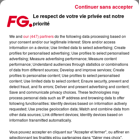
Continuer sans accepter
Le respect de votre vie privée est notre
priorité
SORTIES CINÉMA - MERCREDI 13 NOVEMBRE 2019
We and
our (447) partners
do the following data processing based on
your consent and/or our legitimate interest: Store and/or access
Publié : 13 novembre 2019 à 6h47 par Antony Harari
information on a device; Use limited data to select advertising; Create
profiles for personalised advertising; Use profiles to select personalised
advertising; Measure advertising performance; Measure content
performance; Understand audiences through statistics or combinations
of data from different sources; Develop and improve services; Create
profiles to personalise content; Use profiles to select personalised
content; Use limited data to select content; Ensure security, prevent and
detect fraud, and fix errors; Deliver and present advertising and content;
Save and communicate privacy choices. These technologies may
process personal data such as IP address and browsing data to offer
following functionalities: Identify devices based on information actively
requested; Use precise geolocation data; Match and combine data from
other data sources; Link different devices; Identify devices based on
information transmitted automatically.
Vous pouvez accepter en cliquant sur "Accepter et fermer", ou affiner en
sélectionnant les finalités et/ou partenaires dans "Gérer mes choix".