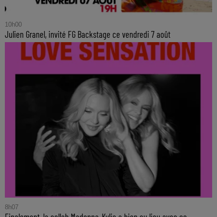
10h00
Julien Granel, invité FG Backstage ce vendredi 7 août
8h07
Finalement, la collab Madonna-Kylie a bien eu lieu avec ce