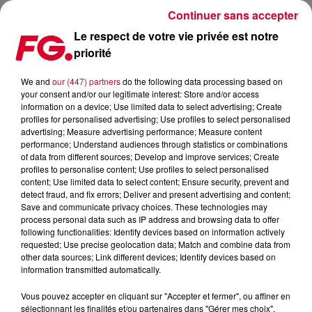
Continuer sans accepter
Le respect de votre vie privée est notre
priorité
SORTIES CINÉMA - MERCREDI 10 OCTOBRE 2018
We and
our (447) partners
do the following data processing based on
your consent and/or our legitimate interest: Store and/or access
Publié : 10 octobre 2018 à 7h45 par La rédaction
information on a device; Use limited data to select advertising; Create
profiles for personalised advertising; Use profiles to select personalised
advertising; Measure advertising performance; Measure content
performance; Understand audiences through statistics or combinations
of data from different sources; Develop and improve services; Create
profiles to personalise content; Use profiles to select personalised
content; Use limited data to select content; Ensure security, prevent and
detect fraud, and fix errors; Deliver and present advertising and content;
Save and communicate privacy choices. These technologies may
process personal data such as IP address and browsing data to offer
following functionalities: Identify devices based on information actively
requested; Use precise geolocation data; Match and combine data from
other data sources; Link different devices; Identify devices based on
information transmitted automatically.
Vous pouvez accepter en cliquant sur "Accepter et fermer", ou affiner en
sélectionnant les finalités et/ou partenaires dans "Gérer mes choix".