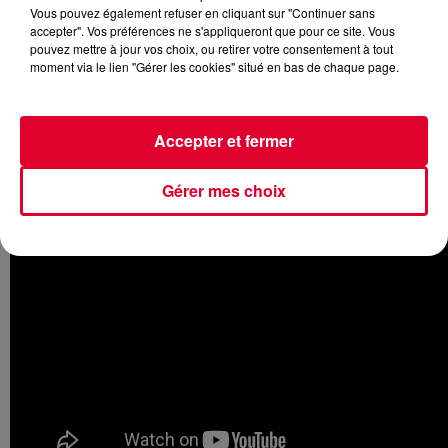
Vous pouvez également refuser en cliquant sur "Continuer sans
accepter". Vos préférences ne s'appliqueront que pour ce site. Vous
pouvez mettre à jour vos choix, ou retirer votre consentement à tout
moment via le lien "Gérer les cookies" situé en bas de chaque page.
C'estle film très attendu de cette semaine. Le tout nouveau
film estampillé Marvel. C'est l'acteur
Tom Hardy qui campe
le fameux personnage Venom
. Michelle Williams est
Accepter et fermer
également au casting. Accrochez-vous...
Gérer mes choix