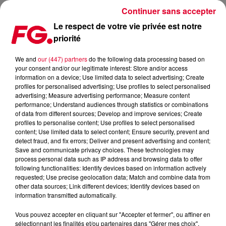
Continuer sans accepter
Le respect de votre vie privée est notre
priorité
SOFI TUKKER EN MIX CE SOIR !
We and
our (447) partners
do the following data processing based on
your consent and/or our legitimate interest: Store and/or access
Publié : 8 juillet 2020 à 9h24 par Christophe HUBERT
information on a device; Use limited data to select advertising; Create
profiles for personalised advertising; Use profiles to select personalised
advertising; Measure advertising performance; Measure content
performance; Understand audiences through statistics or combinations
of data from different sources; Develop and improve services; Create
profiles to personalise content; Use profiles to select personalised
content; Use limited data to select content; Ensure security, prevent and
detect fraud, and fix errors; Deliver and present advertising and content;
Save and communicate privacy choices. These technologies may
process personal data such as IP address and browsing data to offer
following functionalities: Identify devices based on information actively
requested; Use precise geolocation data; Match and combine data from
other data sources; Link different devices; Identify devices based on
information transmitted automatically.
Vous pouvez accepter en cliquant sur "Accepter et fermer", ou affiner en
sélectionnant les finalités et/ou partenaires dans "Gérer mes choix".