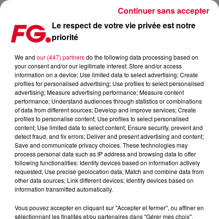
Continuer sans accepter
Le respect de votre vie privée est notre
priorité
SKRILLEX & RICK ROSS : LE CLIP DE PURPLE LAMBORGHINI,
B.O DE SUICIDE SQUAD (VIDÉO)
We and
our (447) partners
do the following data processing based on
your consent and/or our legitimate interest: Store and/or access
information on a device; Use limited data to select advertising; Create
Publié : 12 août 2016 à 8h32 par La rédaction
profiles for personalised advertising; Use profiles to select personalised
advertising; Measure advertising performance; Measure content
performance; Understand audiences through statistics or combinations
of data from different sources; Develop and improve services; Create
profiles to personalise content; Use profiles to select personalised
content; Use limited data to select content; Ensure security, prevent and
detect fraud, and fix errors; Deliver and present advertising and content;
Save and communicate privacy choices. These technologies may
process personal data such as IP address and browsing data to offer
following functionalities: Identify devices based on information actively
requested; Use precise geolocation data; Match and combine data from
other data sources; Link different devices; Identify devices based on
information transmitted automatically.
Vous pouvez accepter en cliquant sur "Accepter et fermer", ou affiner en
sélectionnant les finalités et/ou partenaires dans "Gérer mes choix".