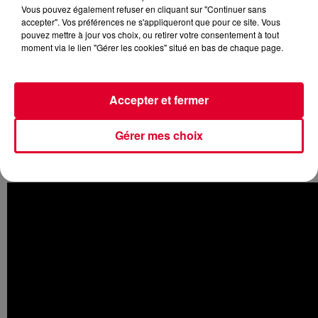
Vous pouvez également refuser en cliquant sur "Continuer sans
accepter". Vos préférences ne s'appliqueront que pour ce site. Vous
pouvez mettre à jour vos choix, ou retirer votre consentement à tout
moment via le lien "Gérer les cookies" situé en bas de chaque page.
Purple Lamborghini
est l’un des titres phares de la Bande
Originale de
Suicide Squad
, le film actuellement en salles
Accepter et fermer
qui réunit les « méchants » de l’univers DC Comics. Le
morceau est signé
Skrillex
et
Rick Ross
, un duo de choc
que l’on retrouve dans ce nouveau clip. Une vidéo dans
Gérer mes choix
laquelle se joint à eux
Jared Leto
, qui campe le Joker dans
le film :