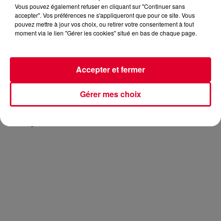
Vous pouvez également refuser en cliquant sur "Continuer sans
accepter". Vos préférences ne s'appliqueront que pour ce site. Vous
pouvez mettre à jour vos choix, ou retirer votre consentement à tout
moment via le lien "Gérer les cookies" situé en bas de chaque page.
Une fête incroyable se prépare… Le 18 mai prochain, la
marque de casque audio Silent Nativ organise une
Silent
e
Party
au 30
étage de la Tour La Marseillaise. L’occasion de
Accepter et fermer
contempler la ville tout en kiffant la musique de votre choix.
L’idée : trois DJ mixent en simultané et les participants
Gérer mes choix
choisissent leur style de musique via un casque audio.
Attention 500 personnes seulement seront accueillies au
e
30
étage de la tour.