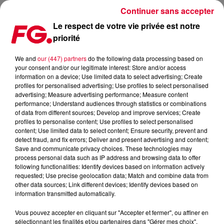
Continuer sans accepter
Le respect de votre vie privée est notre
priorité
SILENT PARTY À MARSEILLE
We and
our (447) partners
do the following data processing based on
your consent and/or our legitimate interest: Store and/or access
Publié : 29 avril 2019 à 16h00 par journaliste Redaction
information on a device; Use limited data to select advertising; Create
profiles for personalised advertising; Use profiles to select personalised
advertising; Measure advertising performance; Measure content
performance; Understand audiences through statistics or combinations
of data from different sources; Develop and improve services; Create
profiles to personalise content; Use profiles to select personalised
content; Use limited data to select content; Ensure security, prevent and
detect fraud, and fix errors; Deliver and present advertising and content;
Save and communicate privacy choices. These technologies may
process personal data such as IP address and browsing data to offer
following functionalities: Identify devices based on information actively
requested; Use precise geolocation data; Match and combine data from
other data sources; Link different devices; Identify devices based on
information transmitted automatically.
Vous pouvez accepter en cliquant sur "Accepter et fermer", ou affiner en
sélectionnant les finalités et/ou partenaires dans "Gérer mes choix".