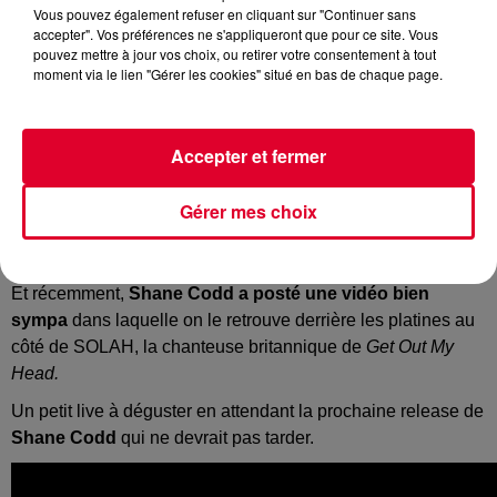
Vous pouvez également refuser en cliquant sur "Continuer sans
Crédit :
Youtube Officiel Shane Codd
accepter". Vos préférences ne s'appliqueront que pour ce site. Vous
pouvez mettre à jour vos choix, ou retirer votre consentement à tout
moment via le lien "Gérer les cookies" situé en bas de chaque page.
C'est clairement l'un des tracks qui nous a interpellés durant
Accepter et fermer
ces six derniers mois.
Pour une première release, le jeune DJ irlandais avait
Gérer mes choix
marqué les esprits avec
Get Out My Head
, un titre bien
produit, très entraînant et avec des airs de tropical House.
Et récemment,
Shane Codd a posté une vidéo bien
sympa
dans laquelle on le retrouve derrière les platines au
côté de SOLAH, la chanteuse britannique de
Get Out My
Head.
Un petit live à déguster en attendant la prochaine release de
Shane Codd
qui ne devrait pas tarder.