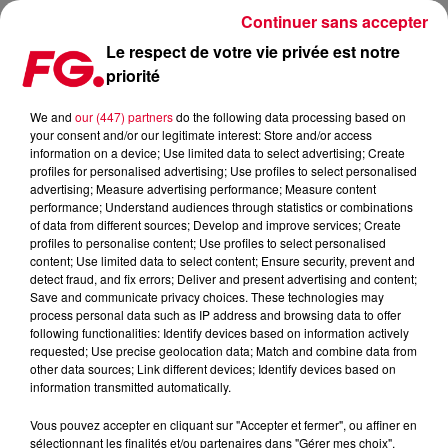
Continuer sans accepter
Le respect de votre vie privée est notre
priorité
SHANE CODD SORT UNE VIDÉO 'DJ PERFORMANCE' DE SON
TUBE GET OUT MY HEAD
We and
our (447) partners
do the following data processing based on
your consent and/or our legitimate interest: Store and/or access
information on a device; Use limited data to select advertising; Create
Publié : 3 juin 2021 à 5h36 par Antony Harari
profiles for personalised advertising; Use profiles to select personalised
advertising; Measure advertising performance; Measure content
performance; Understand audiences through statistics or combinations
of data from different sources; Develop and improve services; Create
profiles to personalise content; Use profiles to select personalised
content; Use limited data to select content; Ensure security, prevent and
detect fraud, and fix errors; Deliver and present advertising and content;
Save and communicate privacy choices. These technologies may
process personal data such as IP address and browsing data to offer
following functionalities: Identify devices based on information actively
requested; Use precise geolocation data; Match and combine data from
other data sources; Link different devices; Identify devices based on
information transmitted automatically.
Vous pouvez accepter en cliquant sur "Accepter et fermer", ou affiner en
sélectionnant les finalités et/ou partenaires dans "Gérer mes choix".