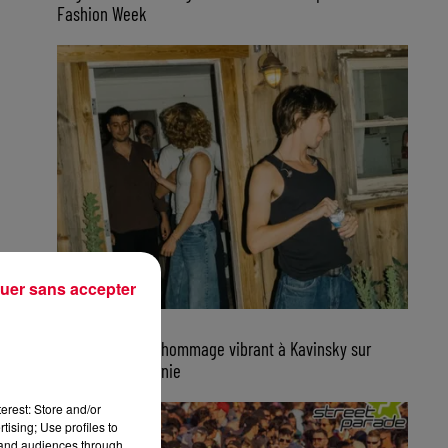
Fashion Week
uer sans accepter
7 août 2026
Parcels rend un hommage vibrant à Kavinsky sur
scène en Californie
erest: Store and/or
tising; Use profiles to
tand audiences through