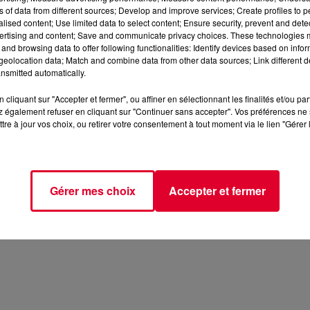
ns of data from different sources; Develop and improve services; Create profiles to 
alised content; Use limited data to select content; Ensure security, prevent and detect
ertising and content; Save and communicate privacy choices. These technologies
and browsing data to offer following functionalities: Identify devices based on infor
eolocation data; Match and combine data from other data sources; Link different de
nsmitted automatically.
cliquant sur "Accepter et fermer", ou affiner en sélectionnant les finalités et/ou pa
 également refuser en cliquant sur "Continuer sans accepter". Vos préférences ne 
tre à jour vos choix, ou retirer votre consentement à tout moment via le lien "Gérer 
Gérer mes choix
Accepter et fermer