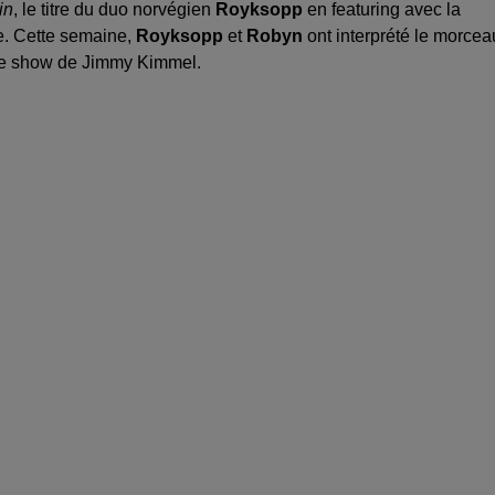
in
, le titre du duo norvégien
Royksopp
en featuring avec la
ue. Cette semaine,
Royksopp
et
Robyn
ont interprété le morcea
late show de Jimmy Kimmel.