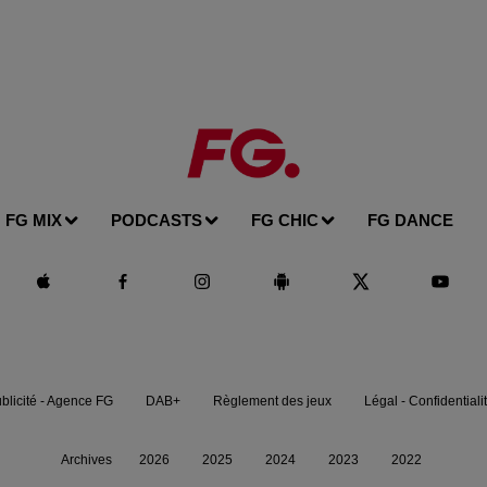
FG MIX
PODCASTS
FG CHIC
FG DANCE
blicité - Agence FG
DAB+
Règlement des jeux
Légal - Confidentiali
Archives
2026
2025
2024
2023
2022