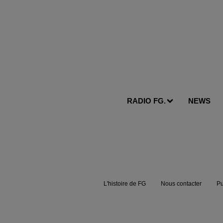
RADIO FG.
NEWS
L'histoire de FG
Nous contacter
Pu