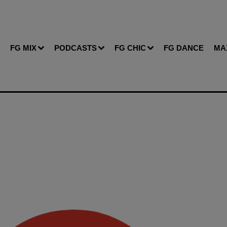
FG MIX
PODCASTS
FG CHIC
FG DANCE
MA