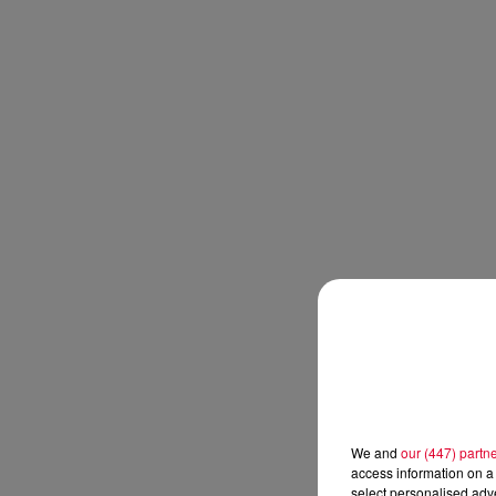
We and
our (447) partn
access information on a 
select personalised ad