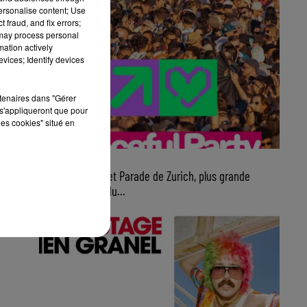
personalise content; Use
 fraud, and fix errors;
 may process personal
mation actively
vices; Identify devices
rtenaires dans "Gérer
s'appliqueront que pour
les cookies" situé en
7 août 2026
Ce samedi, Street Parade de Zurich, plus grande
parade électro du...