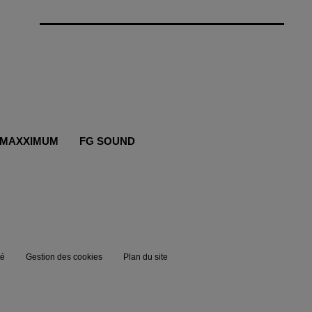
MAXXIMUM
FG SOUND
té
Gestion des cookies
Plan du site