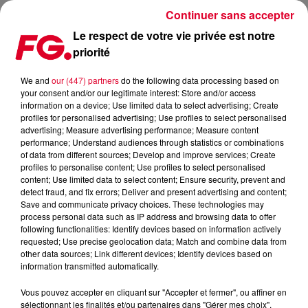
Continuer sans accepter
Le respect de votre vie privée est notre
priorité
REVOIR LE LIVE DE THE REFLEX DANS CLUB FG !
We and
our (447) partners
do the following data processing based on
your consent and/or our legitimate interest: Store and/or access
Publié : 16 novembre 2017 à 10h41 par La rédaction
information on a device; Use limited data to select advertising; Create
profiles for personalised advertising; Use profiles to select personalised
advertising; Measure advertising performance; Measure content
performance; Understand audiences through statistics or combinations
of data from different sources; Develop and improve services; Create
profiles to personalise content; Use profiles to select personalised
content; Use limited data to select content; Ensure security, prevent and
detect fraud, and fix errors; Deliver and present advertising and content;
Save and communicate privacy choices. These technologies may
process personal data such as IP address and browsing data to offer
following functionalities: Identify devices based on information actively
requested; Use precise geolocation data; Match and combine data from
other data sources; Link different devices; Identify devices based on
information transmitted automatically.
Vous pouvez accepter en cliquant sur "Accepter et fermer", ou affiner en
sélectionnant les finalités et/ou partenaires dans "Gérer mes choix".