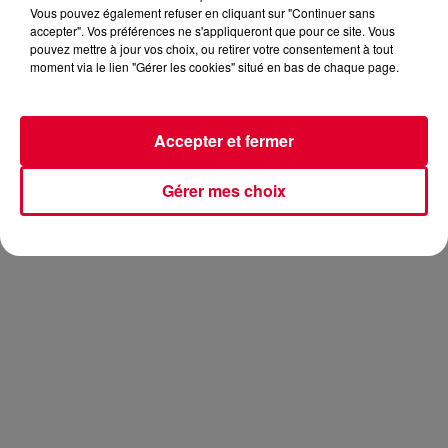
Vous pouvez également refuser en cliquant sur "Continuer sans
accepter". Vos préférences ne s'appliqueront que pour ce site. Vous
pouvez mettre à jour vos choix, ou retirer votre consentement à tout
moment via le lien "Gérer les cookies" situé en bas de chaque page.
Vous avez été nombreux à nous suivre et à apprécier à en
croire vos commentaires. On a en effet passé un super
moment grâce à
The Reflex
qui était l'invité hier soir de
Accepter et fermer
Club FG de 23H à minuit.
Ambiance funk et disco !
Gérer mes choix