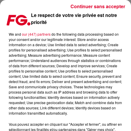
Continuer sans accepter
Le respect de votre vie privée est notre
priorité
REPLAY: FAKEAR AU MILIEU D’UN PAYSAGE PARADISIAQUE !
We and
our (447) partners
do the following data processing based on
your consent and/or our legitimate interest: Store and/or access
Publié : 10 avril 2018 à 10h03 par La rédaction
information on a device; Use limited data to select advertising; Create
profiles for personalised advertising; Use profiles to select personalised
advertising; Measure advertising performance; Measure content
performance; Understand audiences through statistics or combinations
of data from different sources; Develop and improve services; Create
profiles to personalise content; Use profiles to select personalised
content; Use limited data to select content; Ensure security, prevent and
detect fraud, and fix errors; Deliver and present advertising and content;
Save and communicate privacy choices. These technologies may
process personal data such as IP address and browsing data to offer
following functionalities: Identify devices based on information actively
requested; Use precise geolocation data; Match and combine data from
other data sources; Link different devices; Identify devices based on
information transmitted automatically.
Vous pouvez accepter en cliquant sur "Accepter et fermer", ou affiner en
sélectionnant les finalités et/ou partenaires dans "Gérer mes choix".