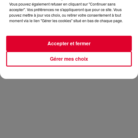
Vous pouvez également refuser en cliquant sur "Continuer sans
accepter". Vos préférences ne s'appliqueront que pour ce site. Vous
pouvez mettre à jour vos choix, ou retirer votre consentement à tout
moment via le lien "Gérer les cookies" situé en bas de chaque page.
On a eu la chance d’avoir
Fakear
récemment dans nos
studios pour un live,
et cette fois on retrouve
Fakear
dans un
cadre magnifique pour
Cercle.
Dans une grotte, depuis les
Accepter et fermer
sommets de l'île de Gozo à Malte, un an jour pour jour après
son passage au Pic du Midi. Vendredi prochain,
Fakear
Gérer mes choix
sortira son nouvel album
All Glows.