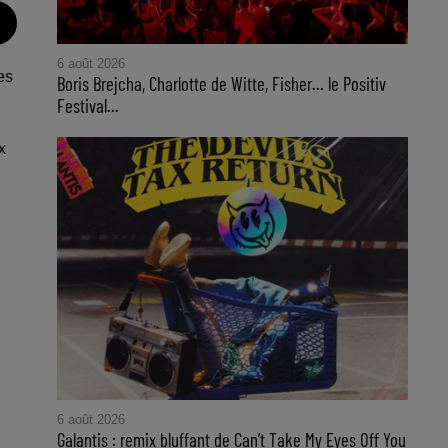
6 août 2026
es
Boris Brejcha, Charlotte de Witte, Fisher… le Positiv
Festival...
x
6 août 2026
Galantis : remix bluffant de Can’t Take My Eyes Off You