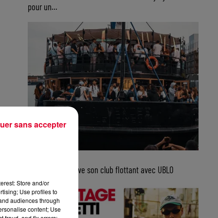
pour un...
uer sans accepter
5 août 2026
Bordeaux retrouve son club flottant avec UBLO
erest: Store and/or
tising; Use profiles to
tand audiences through
personalise content; Use
 fraud, and fix errors;