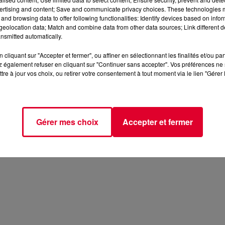
ertising and content; Save and communicate privacy choices. These technologies
and browsing data to offer following functionalities: Identify devices based on infor
eolocation data; Match and combine data from other data sources; Link different de
nsmitted automatically.
cliquant sur "Accepter et fermer", ou affiner en sélectionnant les finalités et/ou pa
 également refuser en cliquant sur "Continuer sans accepter". Vos préférences ne 
tre à jour vos choix, ou retirer votre consentement à tout moment via le lien "Gérer 
Gérer mes choix
Accepter et fermer