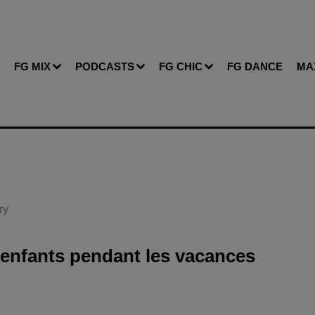
FG MIX
PODCASTS
FG CHIC
FG DANCE
MA
ry
s enfants pendant les vacances