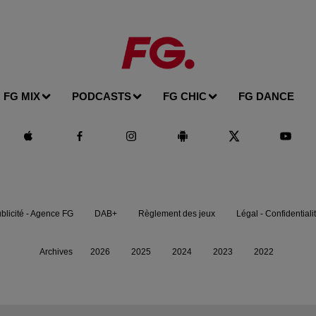
FG MIX
PODCASTS
FG CHIC
FG DANCE
blicité - Agence FG
DAB+
Règlement des jeux
Légal - Confidentiali
Archives
2026
2025
2024
2023
2022