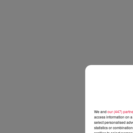
We and
our (447) partn
access information on a 
select personalised ad
statistics or combinatio
profiles to select person