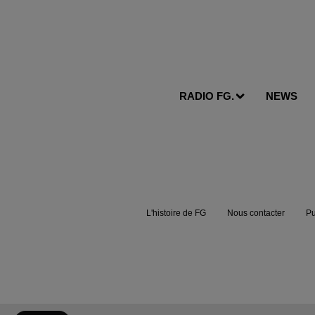
RADIO FG.
NEWS
L'histoire de FG
Nous contacter
Pu