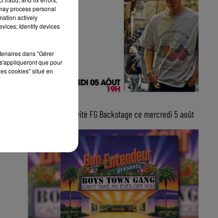
 may process personal
mation actively
vices; Identify devices
rtenaires dans "Gérer
s'appliqueront que pour
les cookies" situé en
5 août 2026
Lucas Sketti, invité FG Backstage ce mercredi 5 août