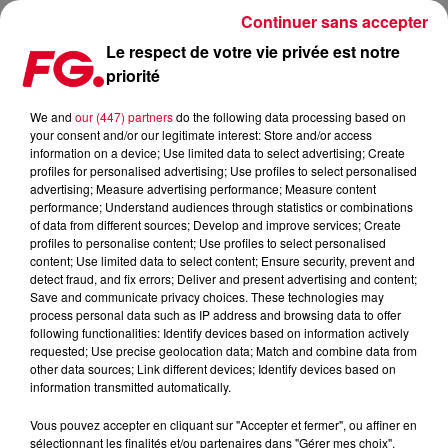
Continuer sans accepter
Le respect de votre vie privée est notre
priorité
RELEASE FG - MILK & SUGAR - YOU CAN’T HIDE FROM
YOURSELF
We and
our (447) partners
do the following data processing based on
your consent and/or our legitimate interest: Store and/or access
information on a device; Use limited data to select advertising; Create
Publié : 25 septembre 2020 à 6h00 par Jean-Baptiste
profiles for personalised advertising; Use profiles to select personalised
advertising; Measure advertising performance; Measure content
Blandin
performance; Understand audiences through statistics or combinations
of data from different sources; Develop and improve services; Create
profiles to personalise content; Use profiles to select personalised
content; Use limited data to select content; Ensure security, prevent and
detect fraud, and fix errors; Deliver and present advertising and content;
Save and communicate privacy choices. These technologies may
process personal data such as IP address and browsing data to offer
following functionalities: Identify devices based on information actively
requested; Use precise geolocation data; Match and combine data from
other data sources; Link different devices; Identify devices based on
information transmitted automatically.
Vous pouvez accepter en cliquant sur "Accepter et fermer", ou affiner en
sélectionnant les finalités et/ou partenaires dans "Gérer mes choix".