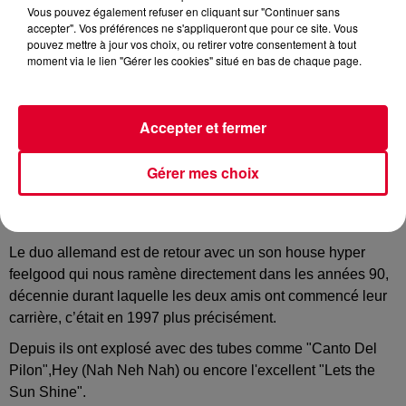
Vous pouvez également refuser en cliquant sur "Continuer sans
accepter". Vos préférences ne s'appliqueront que pour ce site. Vous
pouvez mettre à jour vos choix, ou retirer votre consentement à tout
moment via le lien "Gérer les cookies" situé en bas de chaque page.
Comme chaque semaine, Radio FG vous fait découvrir la
Accepter et fermer
release de la semaine, vous savez la dernière sortie
musicale.
Gérer mes choix
Et cette semaine notre coup de cœur c’est
"You can’t Hide
From Yourself",
la nouvelle pépite house de
Milk & Sugar
en featuring avec
Paul Garnder
et
Peyton
.
Le duo allemand est de retour avec un son house hyper
feelgood qui nous ramène directement dans les années 90,
décennie durant laquelle les deux amis ont commencé leur
carrière, c’était en 1997 plus précisément.
Depuis ils ont explosé avec des tubes comme "Canto Del
Pilon",Hey (Nah Neh Nah) ou encore l'excellent "Lets the
Sun Shine".