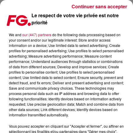
Continuer sans accepter
Le respect de votre vie privée est notre
priorité
PROGRAMME TV DU 18 MARS
We and
our (447) partners
do the following data processing based on
your consent and/or our legitimate interest: Store and/or access
Publié : 18 mars 2019 à 16h47 par Julien Claude Penegry
information on a device; Use limited data to select advertising; Create
profiles for personalised advertising; Use profiles to select personalised
advertising; Measure advertising performance; Measure content
Les bons plans TV, écrans et séries
performance; Understand audiences through statistics or combinations
of data from different sources; Develop and improve services; Create
sélectionnés par l'Happy Hour.
profiles to personalise content; Use profiles to select personalised
content; Use limited data to select content; Ensure security, prevent and
detect fraud, and fix errors; Deliver and present advertising and content;
Save and communicate privacy choices. These technologies may
process personal data such as IP address and browsing data to offer
following functionalities: Identify devices based on information actively
requested; Use precise geolocation data; Match and combine data from
other data sources; Link different devices; Identify devices based on
information transmitted automatically.
Vous pouvez accepter en cliquant sur "Accepter et fermer", ou affiner en
sélectionnant les finalités et/ou partenaires dans "Gérer mes choix".