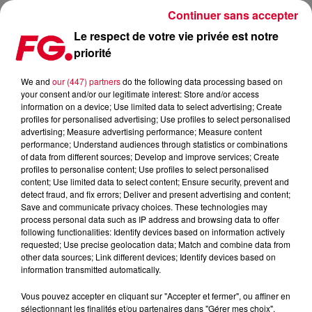
Continuer sans accepter
Le respect de votre vie privée est notre
priorité
PROGRAMME TV DU 08 AU 10 FÉVRIER
We and
our (447) partners
do the following data processing based on
your consent and/or our legitimate interest: Store and/or access
Publié : 8 février 2019 à 17h00 par Julien Claude Penegry
information on a device; Use limited data to select advertising; Create
profiles for personalised advertising; Use profiles to select personalised
advertising; Measure advertising performance; Measure content
Retrouvez tous les bons plans
performance; Understand audiences through statistics or combinations
of data from different sources; Develop and improve services; Create
écrans, séries et web sélectionnés
profiles to personalise content; Use profiles to select personalised
par l'Happy Hour.
content; Use limited data to select content; Ensure security, prevent and
detect fraud, and fix errors; Deliver and present advertising and content;
Save and communicate privacy choices. These technologies may
process personal data such as IP address and browsing data to offer
following functionalities: Identify devices based on information actively
requested; Use precise geolocation data; Match and combine data from
other data sources; Link different devices; Identify devices based on
information transmitted automatically.
Vous pouvez accepter en cliquant sur "Accepter et fermer", ou affiner en
sélectionnant les finalités et/ou partenaires dans "Gérer mes choix".