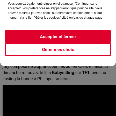
Vous pouvez également refuser en cliquant sur "Continuer sans
accepter". Vos préférences ne s'appliqueront que pour ce site. Vous
pouvez mettre à jour vos choix, ou retirer votre consentement à tout
moment via le lien "Gérer les cookies" situé en bas de chaque page.
Accepter et fermer
Ce week-end suivez
Les Victoires de la musique
,
Gérer mes choix
retransmises vendredi en direct sur
France 2
à partir de 21h.
Samedi,
The Voice
fait son retour sur
TF1
avec un nouveau
jury composé de Soprano, Jenifer, Julien Clerc et Mika
.
Et
dimanche retrouvez le film
Babysitting
sur
TF1
, avec au
casting la bande à Philippe Lacheau.