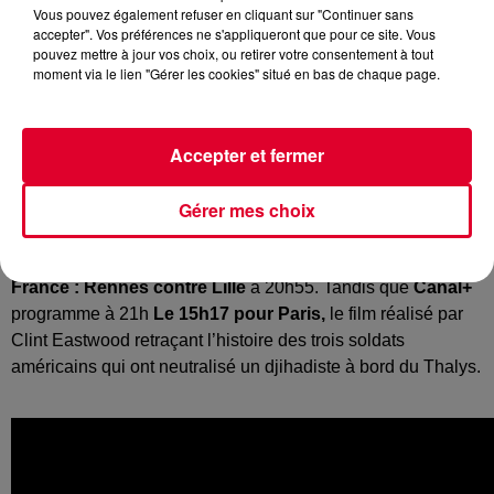
Vous pouvez également refuser en cliquant sur "Continuer sans
accepter". Vos préférences ne s'appliqueront que pour ce site. Vous
pouvez mettre à jour vos choix, ou retirer votre consentement à tout
moment via le lien "Gérer les cookies" situé en bas de chaque page.
Accepter et fermer
Gérer mes choix
Ce soir, vous avez au menu la série de
PhilHarmonia
sur
France2
à 21h avec deux nouveaux épisodes. Les sportifs
seront branchés sur
France3
pour le match de
Coupe de
France : Rennes contre Lille
à 20h55. Tandis que
Canal+
programme à 21h
Le 15h17 pour Paris,
le film réalisé par
Clint Eastwood retraçant l’histoire des trois soldats
américains qui ont neutralisé un djihadiste à bord du Thalys.