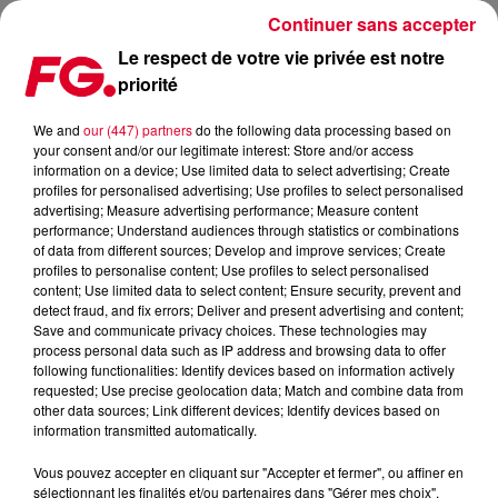
Continuer sans accepter
Le respect de votre vie privée est notre
priorité
PROGRAMME TV DU 06 FÉVRIER
We and
our (447) partners
do the following data processing based on
your consent and/or our legitimate interest: Store and/or access
Publié : 6 février 2019 à 17h00 par Julien Claude Penegry
information on a device; Use limited data to select advertising; Create
profiles for personalised advertising; Use profiles to select personalised
advertising; Measure advertising performance; Measure content
Le rendez-vous des bons plans
performance; Understand audiences through statistics or combinations
of data from different sources; Develop and improve services; Create
écrans, séries, web et scènes
profiles to personalise content; Use profiles to select personalised
sélectionnés par l'Happy Hour.
content; Use limited data to select content; Ensure security, prevent and
detect fraud, and fix errors; Deliver and present advertising and content;
Save and communicate privacy choices. These technologies may
process personal data such as IP address and browsing data to offer
following functionalities: Identify devices based on information actively
requested; Use precise geolocation data; Match and combine data from
other data sources; Link different devices; Identify devices based on
information transmitted automatically.
Vous pouvez accepter en cliquant sur "Accepter et fermer", ou affiner en
sélectionnant les finalités et/ou partenaires dans "Gérer mes choix".