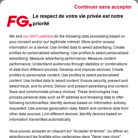
Continuer sans accepter
Le respect de votre vie privée est notre
priorité
PHILIPPE KATERINE INVITÉ CE SOIR !
We and
our (447) partners
do the following data processing based on
your consent and/or our legitimate interest: Store and/or access
Publié : 12 novembre 2019 à 10h16 par Christophe
information on a device; Use limited data to select advertising; Create
HUBERT
profiles for personalised advertising; Use profiles to select personalised
advertising; Measure advertising performance; Measure content
performance; Understand audiences through statistics or combinations
of data from different sources; Develop and improve services; Create
profiles to personalise content; Use profiles to select personalised
content; Use limited data to select content; Ensure security, prevent and
detect fraud, and fix errors; Deliver and present advertising and content;
Save and communicate privacy choices. These technologies may
process personal data such as IP address and browsing data to offer
following functionalities: Identify devices based on information actively
requested; Use precise geolocation data; Match and combine data from
other data sources; Link different devices; Identify devices based on
information transmitted automatically.
Vous pouvez accepter en cliquant sur "Accepter et fermer", ou affiner en
sélectionnant les finalités et/ou partenaires dans "Gérer mes choix".