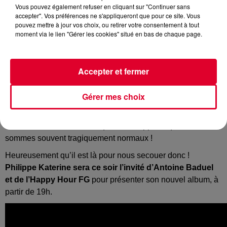
Vous pouvez également refuser en cliquant sur "Continuer sans
accepter". Vos préférences ne s'appliqueront que pour ce site. Vous
pouvez mettre à jour vos choix, ou retirer votre consentement à tout
moment via le lien "Gérer les cookies" situé en bas de chaque page.
Rien que la pochette du nouvel album de
Philippe Katerine
devrait vous convaincre de l’écouter !
Accepter et fermer
Mais au-delà, l’artiste réputé atypique, déroutant, livre avec
« Confessions » un album ouvert aux autres, aux voix, aux
Gérer mes choix
sons : pop, électro, rap, et j’en passe.
Philippe Katerine a ses propres codes, son propre langage
mais sa folie douce ne fait que nous rappeler que nous
sommes souvent tragiquement normaux !
Heureusement qu’il est là pour nous secouer donc !
Philippe Katerine sera ce soir l’invité d’Antoine Baduel
et de l’Happy Hour FG
pour présenter son nouvel album, à
partir de 19h.