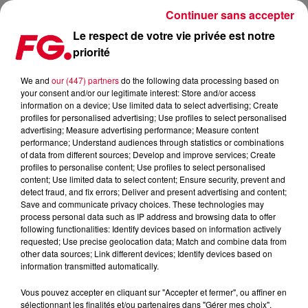
Continuer sans accepter
Le respect de votre vie privée est notre
priorité
OTTO KNOWS DE RETOUR
We and
our (447) partners
do the following data processing based on
your consent and/or our legitimate interest: Store and/or access
Publié : 11 mai 2015 à 7h56 par La rédaction
information on a device; Use limited data to select advertising; Create
profiles for personalised advertising; Use profiles to select personalised
advertising; Measure advertising performance; Measure content
performance; Understand audiences through statistics or combinations
of data from different sources; Develop and improve services; Create
profiles to personalise content; Use profiles to select personalised
content; Use limited data to select content; Ensure security, prevent and
detect fraud, and fix errors; Deliver and present advertising and content;
Save and communicate privacy choices. These technologies may
process personal data such as IP address and browsing data to offer
following functionalities: Identify devices based on information actively
requested; Use precise geolocation data; Match and combine data from
other data sources; Link different devices; Identify devices based on
information transmitted automatically.
Vous pouvez accepter en cliquant sur "Accepter et fermer", ou affiner en
sélectionnant les finalités et/ou partenaires dans "Gérer mes choix".