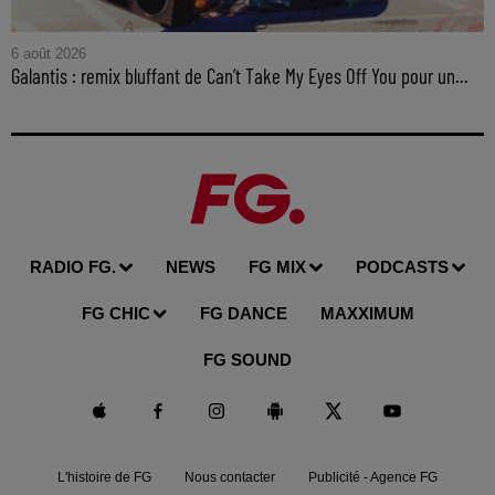
6 août 2026
Galantis : remix bluffant de Can’t Take My Eyes Off You pour un...
RADIO FG.
NEWS
FG MIX
PODCASTS
FG CHIC
FG DANCE
MAXXIMUM
FG SOUND
L'histoire de FG
Nous contacter
Publicité - Agence FG