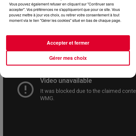
Vous pouvez également refuser en cliquant sur "Continuer sans
accepter". Vos préférences ne s'appliqueront que pour ce site. Vous
pouvez mettre à jour vos choix, ou retirer votre consentement à tout
moment via le lien "Gérer les cookies" situé en bas de chaque page.
C’est avec
Next To Me
que le jeune producteur suédois
signe son retour. Le titre est déjà disponible et son clip
officiel vient d’être dévoilé :
Accepter et fermer
Gérer mes choix