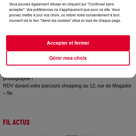
Vous pouvez également refuser en cliquant sur "Continuer sans
accepter". Vos préférences ne s'appliqueront que pour ce site. Vous
pouvez mettre à jour vos choix, ou retirer votre consentement à tout
moment via le lien "Gérer les cookies" situé en bas de chaque page.
Vous aimez les sensations fortes ? RDV dans le 9e
arrondissement pour une promenade dans les airs avec un
glass walk suspendu à 16m au-dessus du vide. Pour la
Accepter et fermer
première fois,
les Galeries Lafayette
organisent une
promenade sur une passerelle en verre de 9m de long
suspendue àau dessus du vide. Vous pourrez ainsi voir de
Gérer mes choix
plus près le sapin de Noël le plus célèbre de Paris. Et bonus
: ce moment sera immortalisé gratuitement par une
photographe !
RDV durant votre parcours shopping au 12, rue de Mogador
– 9e.
FIL ACTUS