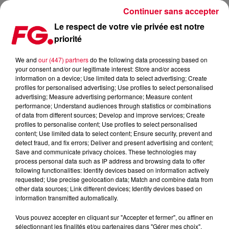
Continuer sans accepter
Le respect de votre vie privée est notre
priorité
OFENBACH EN INVITÉ CE SOIR !
We and
our (447) partners
do the following data processing based on
your consent and/or our legitimate interest: Store and/or access
Publié : 19 juin 2019 à 9h16 par Christophe HUBERT
information on a device; Use limited data to select advertising; Create
profiles for personalised advertising; Use profiles to select personalised
advertising; Measure advertising performance; Measure content
performance; Understand audiences through statistics or combinations
of data from different sources; Develop and improve services; Create
profiles to personalise content; Use profiles to select personalised
content; Use limited data to select content; Ensure security, prevent and
detect fraud, and fix errors; Deliver and present advertising and content;
Save and communicate privacy choices. These technologies may
process personal data such as IP address and browsing data to offer
following functionalities: Identify devices based on information actively
requested; Use precise geolocation data; Match and combine data from
other data sources; Link different devices; Identify devices based on
information transmitted automatically.
Vous pouvez accepter en cliquant sur "Accepter et fermer", ou affiner en
sélectionnant les finalités et/ou partenaires dans "Gérer mes choix".