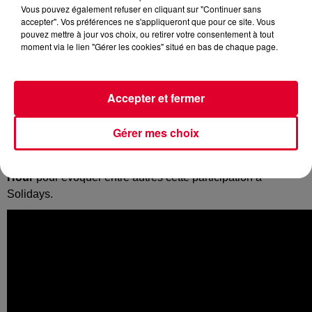
Vous pouvez également refuser en cliquant sur "Continuer sans
accepter". Vos préférences ne s'appliqueront que pour ce site. Vous
pouvez mettre à jour vos choix, ou retirer votre consentement à tout
moment via le lien "Gérer les cookies" situé en bas de chaque page.
Chaque année, Solidarité Sida organise durant trois jours le
festival
Solidays
...
Une programmation vraiment impressionnante à chaque
Accepter et fermer
édition du côté de Paris Longchamp. Et parmi les têtes
d'affiche de cette 21ème édition, il y aura notamment
Gérer mes choix
Ofenbach
qui a récemment sorti le single «
Rock it
»...
Le duo est
l'invité d'Antoine Baduel ce soir dans l'Happy
Hour
pour évoquer entre autres cette participation à
Solidays.