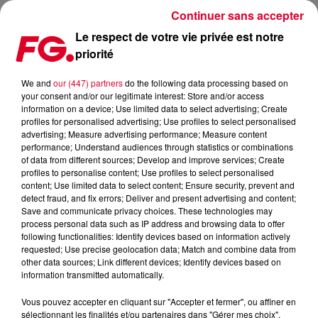
Continuer sans accepter
Le respect de votre vie privée est notre
priorité
NOUVEAUTÉ : NERVO SURPREND AVEC EMOTIONAL
We and
our (447) partners
do the following data processing based on
your consent and/or our legitimate interest: Store and/or access
Publié : 27 novembre 2018 à 8h25 par La rédaction
information on a device; Use limited data to select advertising; Create
profiles for personalised advertising; Use profiles to select personalised
advertising; Measure advertising performance; Measure content
performance; Understand audiences through statistics or combinations
of data from different sources; Develop and improve services; Create
profiles to personalise content; Use profiles to select personalised
content; Use limited data to select content; Ensure security, prevent and
detect fraud, and fix errors; Deliver and present advertising and content;
Save and communicate privacy choices. These technologies may
process personal data such as IP address and browsing data to offer
following functionalities: Identify devices based on information actively
requested; Use precise geolocation data; Match and combine data from
other data sources; Link different devices; Identify devices based on
information transmitted automatically.
Vous pouvez accepter en cliquant sur "Accepter et fermer", ou affiner en
sélectionnant les finalités et/ou partenaires dans "Gérer mes choix".