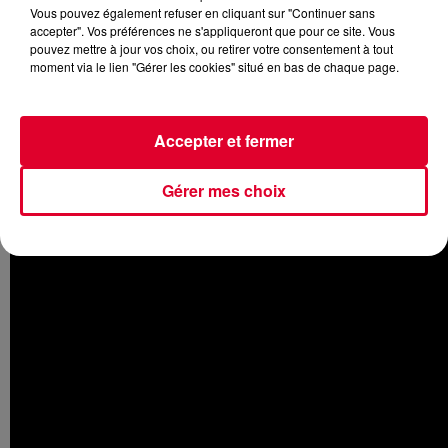
Vous pouvez également refuser en cliquant sur "Continuer sans
accepter". Vos préférences ne s'appliqueront que pour ce site. Vous
pouvez mettre à jour vos choix, ou retirer votre consentement à tout
moment via le lien "Gérer les cookies" situé en bas de chaque page.
Les fameuses jumelles australiennes ont signé récemment
l’une des plus belles progressions au dernier
Top 100
DJs 2018
: +15 places pour se classer 27ème, soit les
Accepter et fermer
premières DJs femmes du classement.
Et
les sœurs Nervo
viennent de sortir
Emotional
, un
Gérer mes choix
nouveau morceau surprenant
, au rythme plutôt lent
sublimé par la voix de la jeune Ryann.