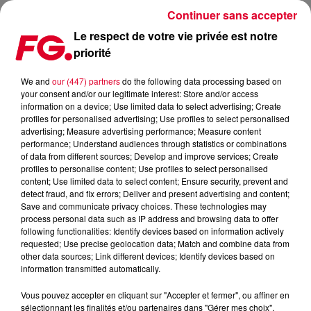
Continuer sans accepter
Le respect de votre vie privée est notre
priorité
NOUVEAUTÉ : DAVID GUETTA REMIXE PROMISES DE CALVIN
HARRIS
We and
our (447) partners
do the following data processing based on
your consent and/or our legitimate interest: Store and/or access
information on a device; Use limited data to select advertising; Create
Publié : 21 octobre 2018 à 10h30 par La rédaction
profiles for personalised advertising; Use profiles to select personalised
advertising; Measure advertising performance; Measure content
performance; Understand audiences through statistics or combinations
of data from different sources; Develop and improve services; Create
profiles to personalise content; Use profiles to select personalised
content; Use limited data to select content; Ensure security, prevent and
detect fraud, and fix errors; Deliver and present advertising and content;
Save and communicate privacy choices. These technologies may
process personal data such as IP address and browsing data to offer
following functionalities: Identify devices based on information actively
requested; Use precise geolocation data; Match and combine data from
other data sources; Link different devices; Identify devices based on
information transmitted automatically.
Vous pouvez accepter en cliquant sur "Accepter et fermer", ou affiner en
sélectionnant les finalités et/ou partenaires dans "Gérer mes choix".