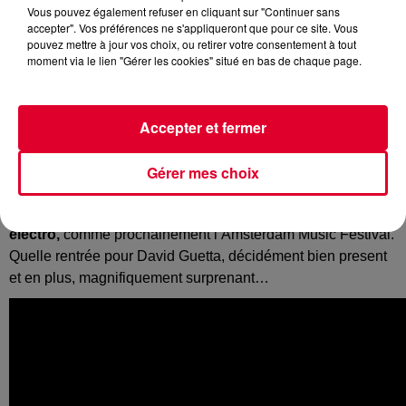
Vous pouvez également refuser en cliquant sur "Continuer sans
accepter". Vos préférences ne s'appliqueront que pour ce site. Vous
pouvez mettre à jour vos choix, ou retirer votre consentement à tout
moment via le lien "Gérer les cookies" situé en bas de chaque page.
Un titre réussi et un remix qui l’est tout autant. Le resident
FG a choisi de s’attaquer au
tube du moment signé
Calvin
Accepter et fermer
Harris avec Sam Smith
:
Promises
. Et on peut dire que l’on
a pris une claque à la première écoute de cette version de
David Guetta. Le DJ français, qui vient de sortir son nouvel
Gérer mes choix
album
7
, nous livre
un remix très progressive house qui
fera assurément son effet en festival ou gros évènement
électro,
comme prochainement l’Amsterdam Music Festival.
Quelle rentrée pour David Guetta, décidément bien present
et en plus, magnifiquement surprenant…