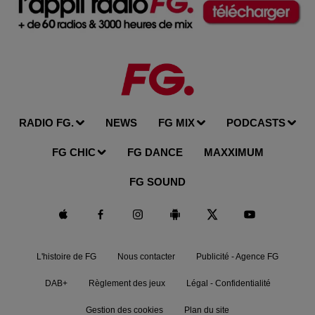
RADIO FG.
NEWS
FG MIX
PODCASTS
FG CHIC
FG DANCE
MAXXIMUM
FG SOUND
L'histoire de FG
Nous contacter
Publicité - Agence FG
DAB+
Règlement des jeux
Légal - Confidentialité
Gestion des cookies
Plan du site