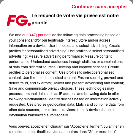
Continuer sans accepter
Le respect de votre vie privée est notre
priorité
We and
our (447) partners
do the following data processing based on
your consent and/or our legitimate interest: Store and/or access
information on a device; Use limited data to select advertising; Create
profiles for personalised advertising; Use profiles to select personalised
advertising; Measure advertising performance; Measure content
performance; Understand audiences through statistics or combinations
of data from different sources; Develop and improve services; Create
profiles to personalise content; Use profiles to select personalised
content; Use limited data to select content; Ensure security, prevent and
detect fraud, and fix errors; Deliver and present advertising and content;
Save and communicate privacy choices. These technologies may
process personal data such as IP address and browsing data to offer
following functionalities: Identify devices based on information actively
27 novembre 2023
requested; Use precise geolocation data; Match and combine data from
LA MUSIC STORY DU JOUR : JOY ANONYMOUS
other data sources; Link different devices; Identify devices based on
information transmitted automatically.
Vous pouvez accepter en cliquant sur "Accepter et fermer", ou affiner en
sélectionnant les finalités et/ou partenaires dans "Gérer mes choix".