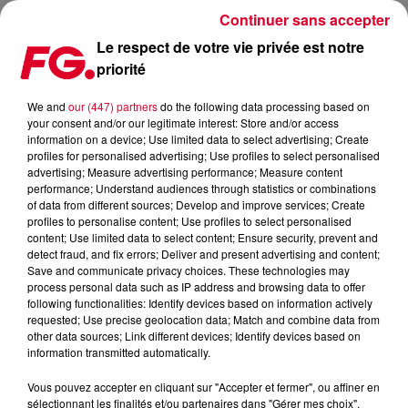
Continuer sans accepter
Le respect de votre vie privée est notre
priorité
MOME : L’ALBUM FLASHBACK FM EST FINI !
We and
our (447) partners
do the following data processing based on
your consent and/or our legitimate interest: Store and/or access
Publié : 7 septembre 2020 à 6h21 par Antony Harari
information on a device; Use limited data to select advertising; Create
profiles for personalised advertising; Use profiles to select personalised
advertising; Measure advertising performance; Measure content
performance; Understand audiences through statistics or combinations
of data from different sources; Develop and improve services; Create
profiles to personalise content; Use profiles to select personalised
content; Use limited data to select content; Ensure security, prevent and
detect fraud, and fix errors; Deliver and present advertising and content;
Save and communicate privacy choices. These technologies may
process personal data such as IP address and browsing data to offer
following functionalities: Identify devices based on information actively
requested; Use precise geolocation data; Match and combine data from
other data sources; Link different devices; Identify devices based on
information transmitted automatically.
Vous pouvez accepter en cliquant sur "Accepter et fermer", ou affiner en
sélectionnant les finalités et/ou partenaires dans "Gérer mes choix".