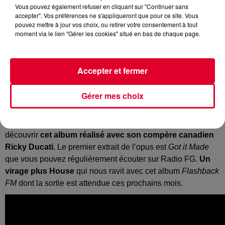
Vous pouvez également refuser en cliquant sur "Continuer sans
accepter". Vos préférences ne s'appliqueront que pour ce site. Vous
pouvez mettre à jour vos choix, ou retirer votre consentement à tout
moment via le lien "Gérer les cookies" situé en bas de chaque page.
C’est via les reseaux sociaux que le producteur français
Mome
en a fait l’annonce. Une capture d’écran du fichier
accompagnée du message :
"ALBUM IS DONE. SOON."
Accepter et fermer
ALBUM is DONE. SOON.
#flashbackfm
pic.twitter.com/xfmcWH5wYL
Gérer mes choix
— Møme (@momeofficial)
September 3, 2020
C’est donc une excellente nouvelle, car on a hâte de
découvrir
cet album réalisé avec son compère canadien
Ricky Ducati
. Le premier extrait de l’opus est
Got it Made
que vous pouvez régulièrement écouter sur Radio FG.
Un
virage plus House
qui nous ravit avec cet album
Flashback
FM
dont la sortie est attendue ces prochains mois.