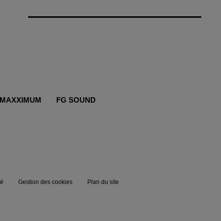
MAXXIMUM
FG SOUND
té
Gestion des cookies
Plan du site