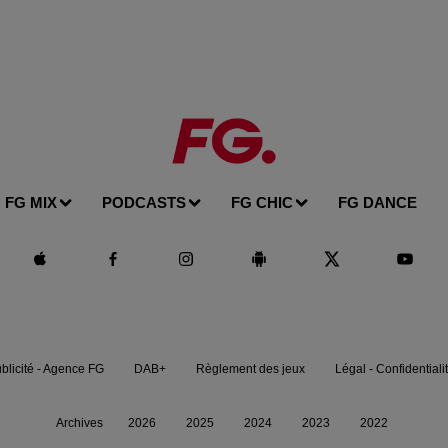
FG MIX
PODCASTS
FG CHIC
FG DANCE
blicité - Agence FG
DAB+
Règlement des jeux
Légal - Confidentiali
Archives
2026
2025
2024
2023
2022