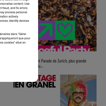
personalise content; Use
 fraud, and fix errors;
 may process personal
mation actively
vices; Identify devices
rtenaires dans "Gérer
s'appliqueront que pour
les cookies" situé en
7 août 2026
Ce samedi, Street Parade de Zurich, plus grande
parade électro du...