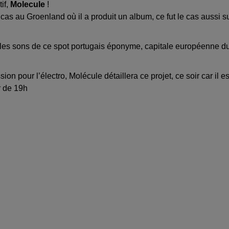
if,
Molecule
!
e cas au Groenland où il a produit un album, ce fut le cas aussi s
 les sons de ce spot portugais éponyme, capitale européenne d
 pour l’électro, Molécule détaillera ce projet, ce soir car il es
r de 19h