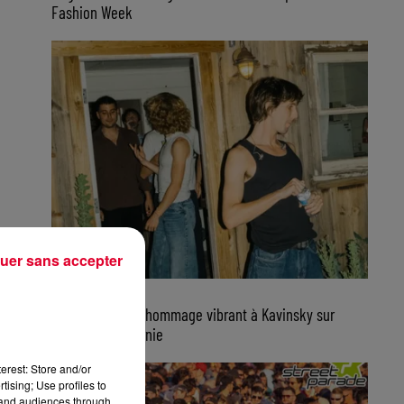
Fashion Week
uer sans accepter
7 août 2026
Parcels rend un hommage vibrant à Kavinsky sur
scène en Californie
erest: Store and/or
tising; Use profiles to
tand audiences through