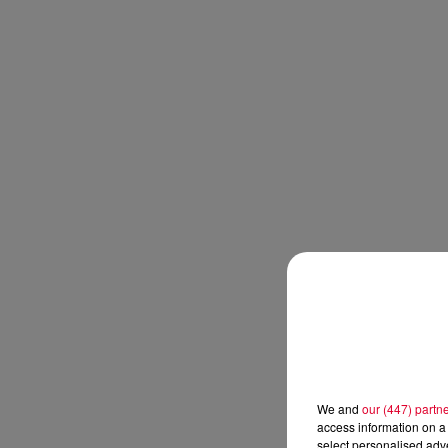
We and
our (447) partn
access information on a 
select personalised ad