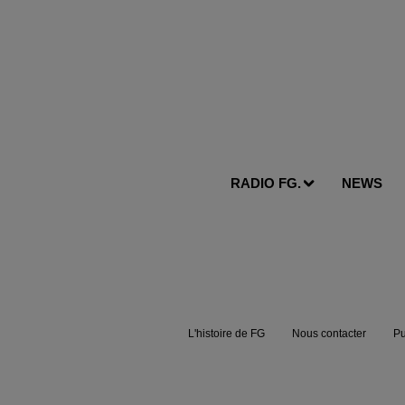
RADIO FG.
NEWS
L'histoire de FG
Nous contacter
Pu