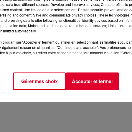
ns of data from different sources; Develop and improve services; Create profiles to 
alised content; Use limited data to select content; Ensure security, prevent and detect
ertising and content; Save and communicate privacy choices. These technologies
and browsing data to offer following functionalities: Identify devices based on infor
eolocation data; Match and combine data from other data sources; Link different de
nsmitted automatically.
cliquant sur "Accepter et fermer", ou affiner en sélectionnant les finalités et/ou pa
 également refuser en cliquant sur "Continuer sans accepter". Vos préférences ne 
tre à jour vos choix, ou retirer votre consentement à tout moment via le lien "Gérer 
Gérer mes choix
Accepter et fermer