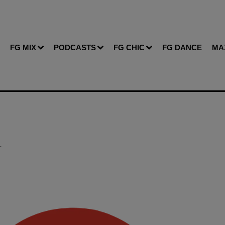
FG MIX
PODCASTS
FG CHIC
FG DANCE
MA
T