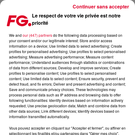
Continuer sans accepter
Le respect de votre vie privée est notre
priorité
MERCER LÂCHE SON « BOSS »
We and
our (447) partners
do the following data processing based on
your consent and/or our legitimate interest: Store and/or access
Publié : 8 décembre 2018 à 9h25 par La rédaction
information on a device; Use limited data to select advertising; Create
profiles for personalised advertising; Use profiles to select personalised
advertising; Measure advertising performance; Measure content
performance; Understand audiences through statistics or combinations
of data from different sources; Develop and improve services; Create
profiles to personalise content; Use profiles to select personalised
content; Use limited data to select content; Ensure security, prevent and
detect fraud, and fix errors; Deliver and present advertising and content;
Save and communicate privacy choices. These technologies may
process personal data such as IP address and browsing data to offer
following functionalities: Identify devices based on information actively
requested; Use precise geolocation data; Match and combine data from
other data sources; Link different devices; Identify devices based on
information transmitted automatically.
Vous pouvez accepter en cliquant sur "Accepter et fermer", ou affiner en
sélectionnant les finalités et/ou partenaires dans "Gérer mes choix".