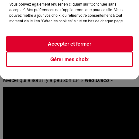
Vous pouvez également refuser en cliquant sur "Continuer sans
accepter". Vos préférences ne s'appliqueront que pour ce site. Vous
pouvez mettre à jour vos choix, ou retirer votre consentement à tout
moment via le lien "Gérer les cookies" situé en bas de chaque page.
C’est l’un des artistes house de la nouvelle génération, qui
s’exporte le plus.
Mercer
, membre du collectif
Pardon My
French
(où on retrouve également
DJ Snake
) innove avec
Accepter et fermer
des mélanges étonnants.
Parfois dans un grand classicisme disco comme dans «
Gérer mes choix
Monte Carlo
», parfois en ajoutant des petites rap comme
dans le dernier single de Mercer «
Boss
».
Mercer qui a sorti il y a peu son EP «
Neo Disco
»