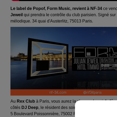
Le label de Popof, Form Music, revient à
NF-34
ce vend
Jeweil
qui prendra le contrôle du club parisien. Signé sur
mélodique. 34 quai d'Austerlitz, 75013 Paris.
Au
Rex Club
à Paris, vous aurez la chance de voir
la lé
côtés
DJ Deep
, le résident des soirées Wake Up et Lege
5 Boulevard Poissonnière, 75002 Paris.