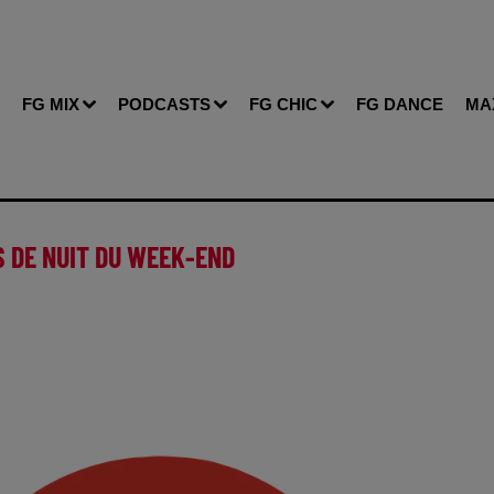
FG MIX
PODCASTS
FG CHIC
FG DANCE
MA
 DE NUIT DU WEEK-END