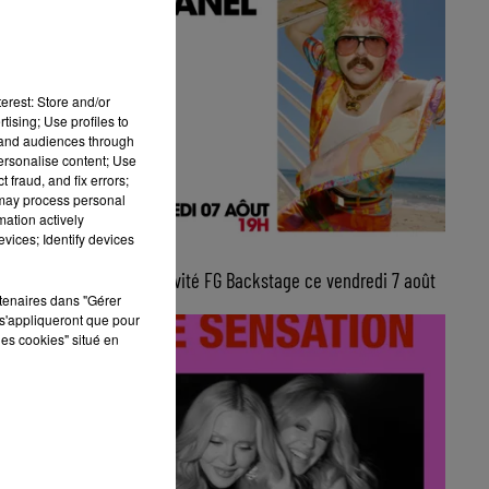
erest: Store and/or
tising; Use profiles to
tand audiences through
personalise content; Use
 fraud, and fix errors;
 may process personal
mation actively
vices; Identify devices
10h00
Julien Granel, invité FG Backstage ce vendredi 7 août
rtenaires dans "Gérer
s'appliqueront que pour
les cookies" situé en
 le