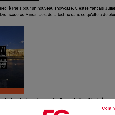
redi à Paris pour un nouveau showcase. C'est le français
Julia
 Drumcode ou Minus, c'est de la techno dans ce qu'elle a de plu
gende de la techno et minimale allemande Ben Klock.
À ses
nds.
Contin