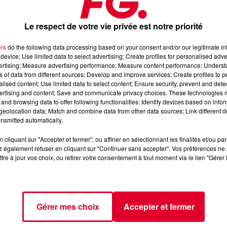
Le respect de votre vie privée est notre priorité
ers
do the following data processing based on your consent and/or our legitimate int
device; Use limited data to select advertising; Create profiles for personalised adver
vertising; Measure advertising performance; Measure content performance; Unders
ns of data from different sources; Develop and improve services; Create profiles to 
alised content; Use limited data to select content; Ensure security, prevent and detect
ertising and content; Save and communicate privacy choices. These technologies
and browsing data to offer following functionalities: Identify devices based on infor
eolocation data; Match and combine data from other data sources; Link different de
nsmitted automatically.
cliquant sur "Accepter et fermer", ou affiner en sélectionnant les finalités et/ou pa
 également refuser en cliquant sur "Continuer sans accepter". Vos préférences ne 
tre à jour vos choix, ou retirer votre consentement à tout moment via le lien "Gérer 
al Inasound à Paris
. Parrainé par Jean-Michel Jarre, le Festival
a scène électro qui touche aussi bien l’audio, la vidéo, le web,
 mode! Au programme pour le versant nocturne et musicale :
Gérer mes choix
Accepter et fermer
Lovers
qui se produira ce dimanche. Pass Week-end : de 41 à