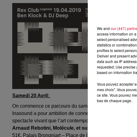
We and
our (447) partn
access information on a 
select personalised ad
statistics or combinatio
profiles to select person
Deliver and present adv
data such as IP address 
requested; Use precise g
based on information tra
Vous pouvez accepter en 
mes choix". Vous pouvez
ce site. Vous pouvez met
Samedi 20 Avril:
bas de chaque page.
On commence ce parcours du samedi soir avec
le Festiv
Inasound a pour ambition de connecter tous les tuyaux de l
spectacle vivant que l’art contemporain, le gaming ou la
Arnaud Rebotini, Molécule, et surtout The Supermen 
51€. Palais Brongniart – Place de la Bourse, 75002 Paris.