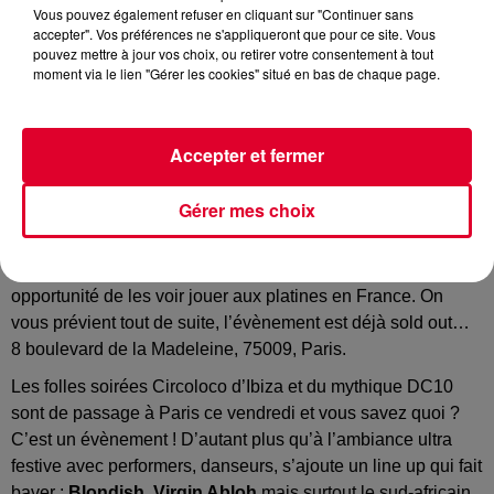
Vous pouvez également refuser en cliquant sur "Continuer sans
accepter". Vos préférences ne s'appliqueront que pour ce site. Vous
pouvez mettre à jour vos choix, ou retirer votre consentement à tout
moment via le lien "Gérer les cookies" situé en bas de chaque page.
Vendredi 27 septembre 2019 :
Accepter et fermer
Le club
The Key
fête à sa façon la Fashion Week de Paris
et concocte une programmation spéciale avec notamment
Gérer mes choix
Green Velvet
et
Camelphat
! En l’occurrence, ce vendredi,
place au duo britannique que vous aviez découvert sur
radiofg avec son tube « Cola ». Très belle et très rare
opportunité de les voir jouer aux platines en France. On
vous prévient tout de suite, l’évènement est déjà sold out…
8 boulevard de la Madeleine, 75009, Paris.
Les folles soirées Circoloco d’Ibiza et du mythique DC10
sont de passage à Paris ce vendredi et vous savez quoi ?
C’est un évènement ! D’autant plus qu’à l’ambiance ultra
festive avec performers, danseurs, s’ajoute un line up qui fait
baver :
Blondish
,
Virgin Abloh
mais surtout le sud-africain,