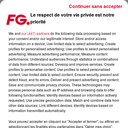
Continuer sans accepter
Le respect de votre vie privée est notre
priorité
MEILLEURS PLANS CLUBBING DU WEEK-END : 27 & 28
SEPTEMBRE 2019
We and
our (447) partners
do the following data processing based on
your consent and/or our legitimate interest: Store and/or access
information on a device; Use limited data to select advertising; Create
Publié : 27 septembre 2019 à 8h00 par Jean-Baptiste
profiles for personalised advertising; Use profiles to select personalised
advertising; Measure advertising performance; Measure content
Blandin
performance; Understand audiences through statistics or combinations
of data from different sources; Develop and improve services; Create
profiles to personalise content; Use profiles to select personalised
content; Use limited data to select content; Ensure security, prevent and
detect fraud, and fix errors; Deliver and present advertising and content;
Save and communicate privacy choices. These technologies may
process personal data such as IP address and browsing data to offer
following functionalities: Identify devices based on information actively
requested; Use precise geolocation data; Match and combine data from
other data sources; Link different devices; Identify devices based on
information transmitted automatically.
Vous pouvez accepter en cliquant sur "Accepter et fermer", ou affiner en
sélectionnant les finalités et/ou partenaires dans "Gérer mes choix".