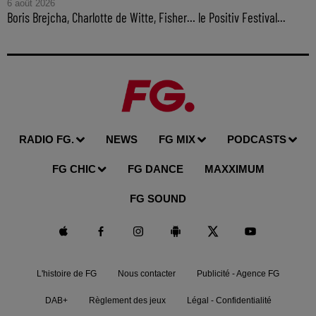
6 août 2026
Boris Brejcha, Charlotte de Witte, Fisher… le Positiv Festival...
RADIO FG.
NEWS
FG MIX
PODCASTS
FG CHIC
FG DANCE
MAXXIMUM
FG SOUND
L'histoire de FG
Nous contacter
Publicité - Agence FG
DAB+
Règlement des jeux
Légal - Confidentialité