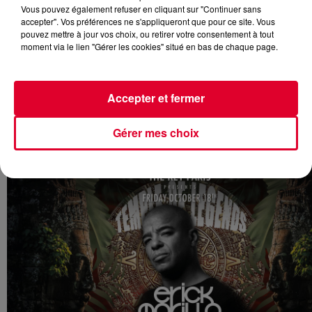
Vous pouvez également refuser en cliquant sur "Continuer sans
accepter". Vos préférences ne s'appliqueront que pour ce site. Vous
pouvez mettre à jour vos choix, ou retirer votre consentement à tout
moment via le lien "Gérer les cookies" situé en bas de chaque page.
Vendredi 18 Octobre:
A Paris, le club The Key
créé l’évènement house du week-
Accepter et fermer
end et convie
Erick Morillo
derrière les platines pour quatre
heures d’Extended Set. Oui, vous avez bien compris, Erick
Morillo, le mythe vivant de la house music !
Gérer mes choix
Prévente 12€ - 8 Boulevard de la Madeleine, 75009 Paris