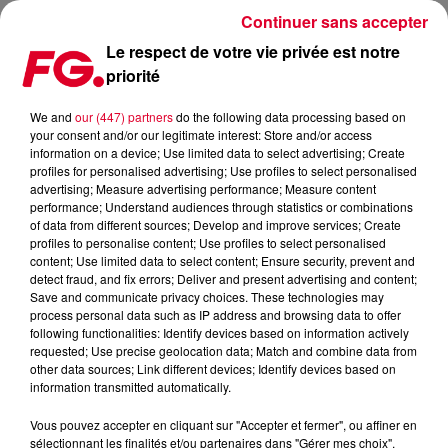
Continuer sans accepter
Le respect de votre vie privée est notre
priorité
MEILLEURS PLANS CLUBBING DU WEEK-END : 18 & 19
OCTOBRE 2019
We and
our (447) partners
do the following data processing based on
your consent and/or our legitimate interest: Store and/or access
information on a device; Use limited data to select advertising; Create
Publié : 18 octobre 2019 à 6h16 par Antony Harari
profiles for personalised advertising; Use profiles to select personalised
advertising; Measure advertising performance; Measure content
performance; Understand audiences through statistics or combinations
of data from different sources; Develop and improve services; Create
profiles to personalise content; Use profiles to select personalised
content; Use limited data to select content; Ensure security, prevent and
detect fraud, and fix errors; Deliver and present advertising and content;
Save and communicate privacy choices. These technologies may
process personal data such as IP address and browsing data to offer
following functionalities: Identify devices based on information actively
requested; Use precise geolocation data; Match and combine data from
other data sources; Link different devices; Identify devices based on
information transmitted automatically.
Vous pouvez accepter en cliquant sur "Accepter et fermer", ou affiner en
sélectionnant les finalités et/ou partenaires dans "Gérer mes choix".