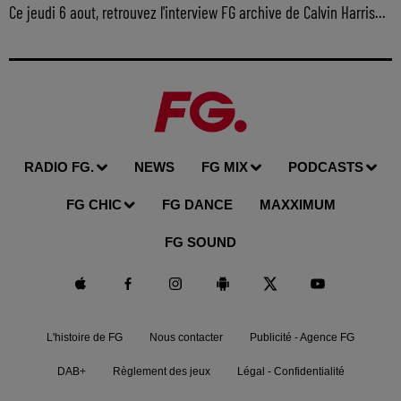
Ce jeudi 6 aout, retrouvez l'interview FG archive de Calvin Harris...
RADIO FG.
NEWS
FG MIX
PODCASTS
FG CHIC
FG DANCE
MAXXIMUM
FG SOUND
L'histoire de FG
Nous contacter
Publicité - Agence FG
DAB+
Règlement des jeux
Légal - Confidentialité