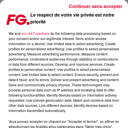
Continuer sans accepter
Le respect de votre vie privée est notre
priorité
MEILLEURS PLANS CLUBBING DU WEEK-END : 08 & 09
NOVEMBRE
We and
our (447) partners
do the following data processing based on
your consent and/or our legitimate interest: Store and/or access
information on a device; Use limited data to select advertising; Create
Publié : 8 novembre 2019 à 17h33 par Jean-Baptiste
profiles for personalised advertising; Use profiles to select personalised
advertising; Measure advertising performance; Measure content
Blandin
performance; Understand audiences through statistics or combinations
of data from different sources; Develop and improve services; Create
profiles to personalise content; Use profiles to select personalised
content; Use limited data to select content; Ensure security, prevent and
detect fraud, and fix errors; Deliver and present advertising and content;
Save and communicate privacy choices. These technologies may
process personal data such as IP address and browsing data to offer
following functionalities: Identify devices based on information actively
requested; Use precise geolocation data; Match and combine data from
other data sources; Link different devices; Identify devices based on
information transmitted automatically.
Vous pouvez accepter en cliquant sur "Accepter et fermer", ou affiner en
sélectionnant les finalités et/ou partenaires dans "Gérer mes choix".