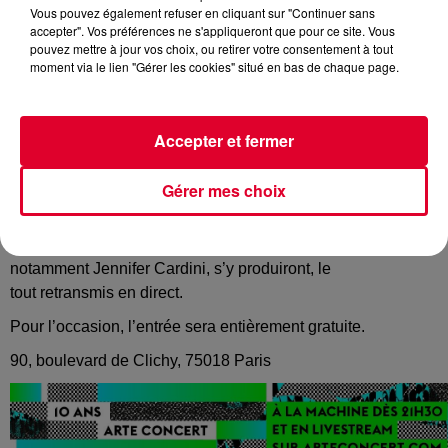
Vous pouvez également refuser en cliquant sur "Continuer sans
accepter". Vos préférences ne s'appliqueront que pour ce site. Vous
pouvez mettre à jour vos choix, ou retirer votre consentement à tout
moment via le lien "Gérer les cookies" situé en bas de chaque page.
Vendredi 08 novembre :
Accepter et fermer
Ce WE sera célébré les 30 ans de la chute du mur de Berlin.
Et ce soir, c’est Arte qui organise un double-événement
Gérer mes choix
gratuit en simultané, à Berlin et à Paris, pour fêter son 10e
anniversaire. À Paris, c’est dans l’antre de La
Machine du
Moulin Rouge
que plusieurs grands DJs franco-allemands,
notamment Jennifer Cardini, s’y produiront, le
tout retransmis en direct.
Pour l’occasion, l’entrée sera entièrement gratuite.
90, boulevard de Clichy, 75018 Paris