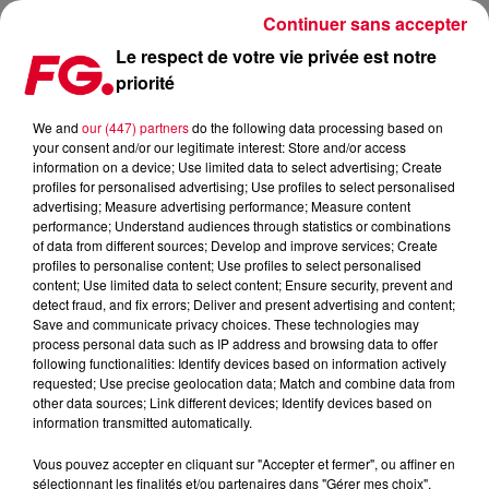
Continuer sans accepter
Le respect de votre vie privée est notre
priorité
MÉDIAMÉTRIE, LES SUCCÈS TV DU WEEK-END 29-31 MARS.
We and
our (447) partners
do the following data processing based on
your consent and/or our legitimate interest: Store and/or access
Publié : 1er avril 2019 à 17h02 par Julien Claude Penegry
information on a device; Use limited data to select advertising; Create
profiles for personalised advertising; Use profiles to select personalised
advertising; Measure advertising performance; Measure content
Vos coups de c-ur TV et écrans de la
performance; Understand audiences through statistics or combinations
of data from different sources; Develop and improve services; Create
semaine du 25 mars scopés par
profiles to personalise content; Use profiles to select personalised
Médiamétrie.
content; Use limited data to select content; Ensure security, prevent and
detect fraud, and fix errors; Deliver and present advertising and content;
Save and communicate privacy choices. These technologies may
process personal data such as IP address and browsing data to offer
following functionalities: Identify devices based on information actively
requested; Use precise geolocation data; Match and combine data from
other data sources; Link different devices; Identify devices based on
information transmitted automatically.
Vous pouvez accepter en cliquant sur "Accepter et fermer", ou affiner en
sélectionnant les finalités et/ou partenaires dans "Gérer mes choix".