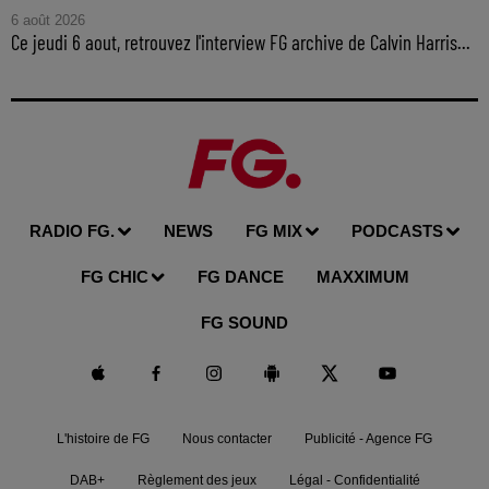
6 août 2026
Ce jeudi 6 aout, retrouvez l'interview FG archive de Calvin Harris...
RADIO FG.
NEWS
FG MIX
PODCASTS
FG CHIC
FG DANCE
MAXXIMUM
FG SOUND
L'histoire de FG
Nous contacter
Publicité - Agence FG
DAB+
Règlement des jeux
Légal - Confidentialité