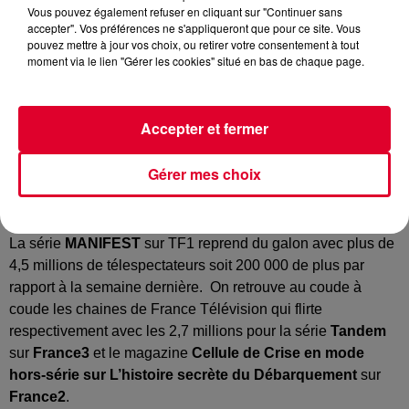
Vous pouvez également refuser en cliquant sur "Continuer sans
accepter". Vos préférences ne s'appliqueront que pour ce site. Vous
pouvez mettre à jour vos choix, ou retirer votre consentement à tout
moment via le lien "Gérer les cookies" situé en bas de chaque page.
Accepter et fermer
Les meilleurs programmes télé de mardi compilés par
Gérer mes choix
Médiamétrie
, l’institut qui mesure l’audience des télés et
des radios.
La série
MANIFEST
sur TF1 reprend du galon avec plus de
4,5 millions de télespectateurs soit 200 000 de plus par
rapport à la semaine dernière. On retrouve au coude à
coude les chaines de France Télévision qui flirte
respectivement avec les 2,7 millions pour la série
Tandem
sur
France3
et le magazine
Cellule de Crise en mode
hors-série sur L’histoire secrète du Débarquement
sur
France2
.