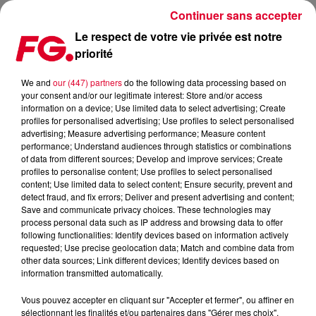
Continuer sans accepter
Le respect de votre vie privée est notre
priorité
MÉDIAMÉTRIE, LES SUCCÈS TV DU MERCREDI 05 JUIN
We and
our (447) partners
do the following data processing based on
your consent and/or our legitimate interest: Store and/or access
Publié : 5 juin 2019 à 16h40 par Julien Claude Penegry
information on a device; Use limited data to select advertising; Create
profiles for personalised advertising; Use profiles to select personalised
advertising; Measure advertising performance; Measure content
Le top des rendez-vous TV et écrans
performance; Understand audiences through statistics or combinations
of data from different sources; Develop and improve services; Create
du mardi 05 juin scruté par
profiles to personalise content; Use profiles to select personalised
Médiamétrie.
content; Use limited data to select content; Ensure security, prevent and
detect fraud, and fix errors; Deliver and present advertising and content;
Save and communicate privacy choices. These technologies may
process personal data such as IP address and browsing data to offer
following functionalities: Identify devices based on information actively
requested; Use precise geolocation data; Match and combine data from
other data sources; Link different devices; Identify devices based on
information transmitted automatically.
Vous pouvez accepter en cliquant sur "Accepter et fermer", ou affiner en
sélectionnant les finalités et/ou partenaires dans "Gérer mes choix".