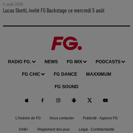
5 août 2026
Lucas Sketti, invité FG Backstage ce mercredi 5 août
RADIO FG.
NEWS
FG MIX
PODCASTS
FG CHIC
FG DANCE
MAXXIMUM
FG SOUND
L'histoire de FG
Nous contacter
Publicité - Agence FG
DAB+
Règlement des jeux
Légal - Confidentialité