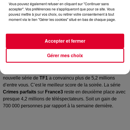
Vous pouvez également refuser en cliquant sur "Continuer sans
accepter". Vos préférences ne s'appliqueront que pour ce site. Vous
pouvez mettre à jour vos choix, ou retirer votre consentement à tout
moment via le lien "Gérer les cookies" situé en bas de chaque page.
Accepter et fermer
Retour sur les résultats de mardi soir, compilés par
Médiamétrie
, l’institut qui mesure l’audience des télés et
Gérer mes choix
des radios.
Pour sa seconde semaine de diffusion,
Manifest
, la
nouvelle série de
TF1
a convaincu plus de 5,2 millions
d’entre vous. C’est le meilleur score de la soirée. La série
Crimes parfaits
sur
France3
reste en deuxième place avec
presque 4,2 millions de téléspectateurs. Soit un gain de
700 000 personnes par rapport à la semaine dernière.