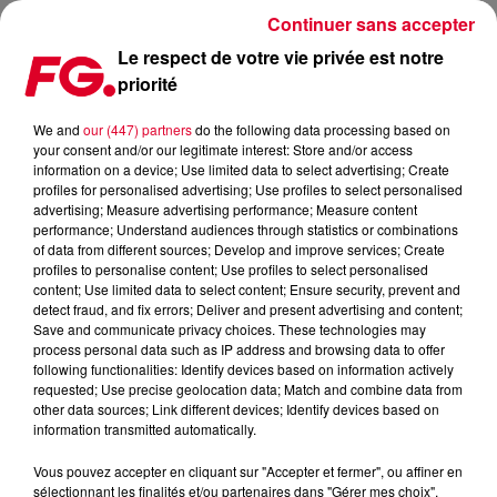
Continuer sans accepter
Le respect de votre vie privée est notre
priorité
MÉDIAMÉTRIE, LES SUCCÈS TV DU MARDI 21 MAI
We and
our (447) partners
do the following data processing based on
your consent and/or our legitimate interest: Store and/or access
Publié : 22 mai 2019 à 16h05 par Julien Claude Penegry
information on a device; Use limited data to select advertising; Create
profiles for personalised advertising; Use profiles to select personalised
advertising; Measure advertising performance; Measure content
Le meilleur de la TV et écrans du
performance; Understand audiences through statistics or combinations
of data from different sources; Develop and improve services; Create
mardi 21 mai scopé par Médiamétrie.
profiles to personalise content; Use profiles to select personalised
content; Use limited data to select content; Ensure security, prevent and
detect fraud, and fix errors; Deliver and present advertising and content;
Save and communicate privacy choices. These technologies may
process personal data such as IP address and browsing data to offer
following functionalities: Identify devices based on information actively
requested; Use precise geolocation data; Match and combine data from
other data sources; Link different devices; Identify devices based on
information transmitted automatically.
Vous pouvez accepter en cliquant sur "Accepter et fermer", ou affiner en
sélectionnant les finalités et/ou partenaires dans "Gérer mes choix".