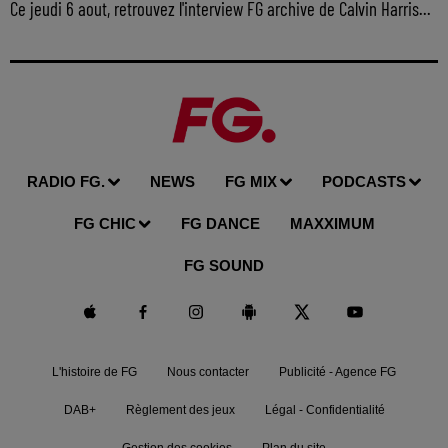
Ce jeudi 6 aout, retrouvez l'interview FG archive de Calvin Harris...
RADIO FG.
NEWS
FG MIX
PODCASTS
FG CHIC
FG DANCE
MAXXIMUM
FG SOUND
L'histoire de FG
Nous contacter
Publicité - Agence FG
DAB+
Règlement des jeux
Légal - Confidentialité