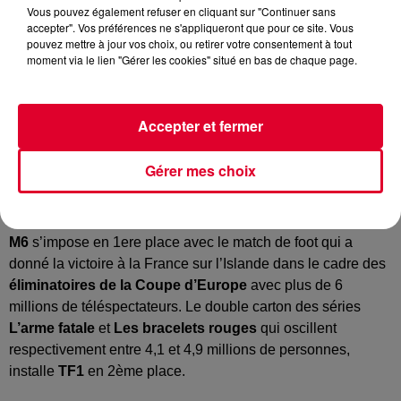
Vous pouvez également refuser en cliquant sur "Continuer sans
accepter". Vos préférences ne s'appliqueront que pour ce site. Vous
pouvez mettre à jour vos choix, ou retirer votre consentement à tout
moment via le lien "Gérer les cookies" situé en bas de chaque page.
Accepter et fermer
Gérer mes choix
Le point sur le podium des résultats de la semaine scruté
par Médiamétrie, l’institut qui mesure l’audience des télés et
des radios.
M6
s’impose en 1ere place avec le match de foot qui a
donné la victoire à la France sur l’Islande dans le cadre des
éliminatoires de la Coupe d’Europe
avec plus de 6
millions de téléspectateurs. Le double carton des séries
L’arme fatale
et
Les bracelets rouges
qui oscillent
respectivement entre 4,1 et 4,9 millions de personnes,
installe
TF1
en 2ème place.