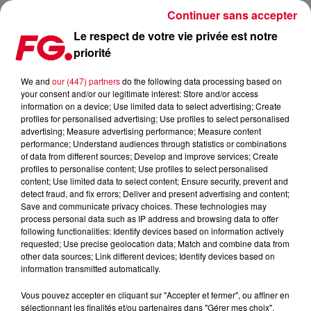
Continuer sans accepter
Le respect de votre vie privée est notre
priorité
MÉDIAMÉTRIE, LES SUCCÈS TV DE LA SEMAINE DU 25 MARS.
We and
our (447) partners
do the following data processing based on
your consent and/or our legitimate interest: Store and/or access
Publié : 29 mars 2019 à 17h00 par Julien Claude Penegry
information on a device; Use limited data to select advertising; Create
profiles for personalised advertising; Use profiles to select personalised
advertising; Measure advertising performance; Measure content
Vos coups de c-ur TV et écrans de la
performance; Understand audiences through statistics or combinations
of data from different sources; Develop and improve services; Create
semaine du 25 mars scopés par
profiles to personalise content; Use profiles to select personalised
Médiamétrie.
content; Use limited data to select content; Ensure security, prevent and
detect fraud, and fix errors; Deliver and present advertising and content;
Save and communicate privacy choices. These technologies may
process personal data such as IP address and browsing data to offer
following functionalities: Identify devices based on information actively
requested; Use precise geolocation data; Match and combine data from
other data sources; Link different devices; Identify devices based on
information transmitted automatically.
Vous pouvez accepter en cliquant sur "Accepter et fermer", ou affiner en
sélectionnant les finalités et/ou partenaires dans "Gérer mes choix".