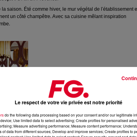
 la saison. Été comme hiver, le mur végétal de l'établissement e
nent un côté champêtre. Avec sa cuisine mêlant inspiration
ombe.
Contin
Le respect de votre vie privée est notre priorité
ers
do the following data processing based on your consent and/or our legitimate int
device; Use limited data to select advertising; Create profiles for personalised adver
vertising; Measure advertising performance; Measure content performance; Unders
ns of data from different sources; Develop and improve services; Create profiles to 
alised content; Use limited data to select content; Ensure security, prevent and detect