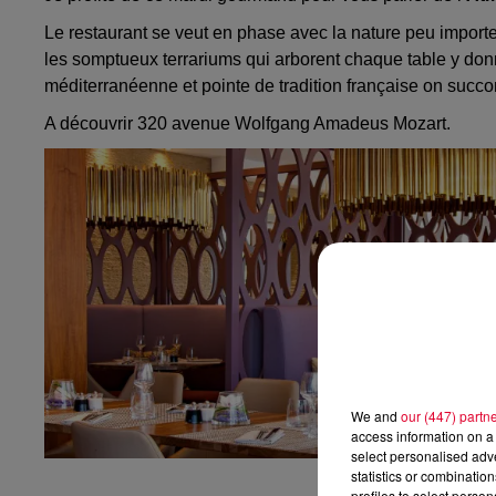
Le restaurant se veut en phase avec la nature peu importe
les somptueux terrariums qui arborent chaque table y don
méditerranéenne et pointe de tradition française on succ
A découvrir 320 avenue Wolfgang Amadeus Mozart.
We and
our (447) partn
access information on a 
select personalised ad
statistics or combinatio
profiles to select person