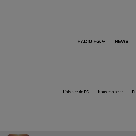
RADIO FG.
NEWS
L'histoire de FG
Nous contacter
Pu