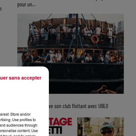
pour un...
t
uer sans accepter
5 août 2026
Bordeaux retrouve son club flottant avec UBLO
erest: Store and/or
tising; Use profiles to
tand audiences through
personalise content; Use
 fraud, and fix errors;