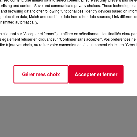
ertising and content; Save and communicate privacy choices. These technologies
and browsing data to offer following functionalities: Identify devices based on infor
eolocation data; Match and combine data from other data sources; Link different de
nsmitted automatically.
cliquant sur "Accepter et fermer", ou affiner en sélectionnant les finalités et/ou pa
 également refuser en cliquant sur "Continuer sans accepter". Vos préférences ne 
tre à jour vos choix, ou retirer votre consentement à tout moment via le lien "Gérer 
Gérer mes choix
Accepter et fermer