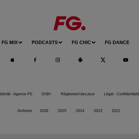
FG MIX
PODCASTS
FG CHIC
FG DANCE
blicité - Agence FG
DAB+
Règlement des jeux
Légal - Confidentiali
Archives
2026
2025
2024
2023
2022