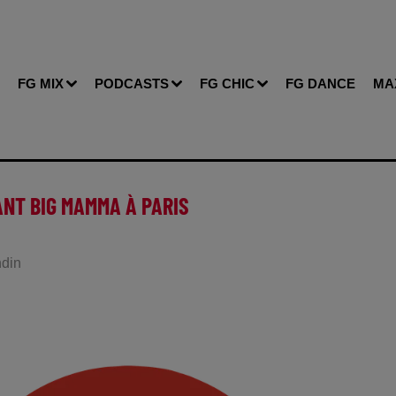
FG MIX
PODCASTS
FG CHIC
FG DANCE
MA
NT BIG MAMMA À PARIS
ndin