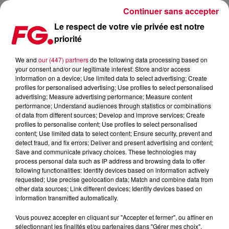
Continuer sans accepter
Le respect de votre vie privée est notre
priorité
MAGNIFIQUE VERSION ACOUSTIQUE DE 'HEAD & HEART' DE
JOEL CORRY ET MNEK !
We and
our (447) partners
do the following data processing based on
your consent and/or our legitimate interest: Store and/or access
information on a device; Use limited data to select advertising; Create
Publié : 6 octobre 2020 à 6h19 par Antony Harari
profiles for personalised advertising; Use profiles to select personalised
advertising; Measure advertising performance; Measure content
performance; Understand audiences through statistics or combinations
of data from different sources; Develop and improve services; Create
profiles to personalise content; Use profiles to select personalised
content; Use limited data to select content; Ensure security, prevent and
detect fraud, and fix errors; Deliver and present advertising and content;
Save and communicate privacy choices. These technologies may
process personal data such as IP address and browsing data to offer
following functionalities: Identify devices based on information actively
requested; Use precise geolocation data; Match and combine data from
other data sources; Link different devices; Identify devices based on
information transmitted automatically.
Vous pouvez accepter en cliquant sur "Accepter et fermer", ou affiner en
sélectionnant les finalités et/ou partenaires dans "Gérer mes choix".