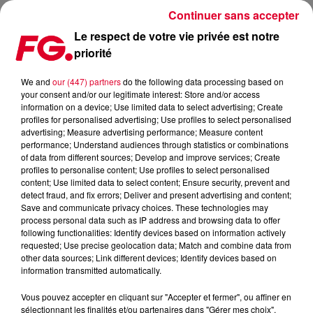
Continuer sans accepter
Le respect de votre vie privée est notre
priorité
MADONNA EN CONCERT AU GRAND REX À PARIS !
We and
our (447) partners
do the following data processing based on
your consent and/or our legitimate interest: Store and/or access
Publié : 16 mai 2019 à 9h33 par Christophe HUBERT
information on a device; Use limited data to select advertising; Create
profiles for personalised advertising; Use profiles to select personalised
advertising; Measure advertising performance; Measure content
performance; Understand audiences through statistics or combinations
of data from different sources; Develop and improve services; Create
profiles to personalise content; Use profiles to select personalised
content; Use limited data to select content; Ensure security, prevent and
detect fraud, and fix errors; Deliver and present advertising and content;
Save and communicate privacy choices. These technologies may
process personal data such as IP address and browsing data to offer
following functionalities: Identify devices based on information actively
requested; Use precise geolocation data; Match and combine data from
other data sources; Link different devices; Identify devices based on
information transmitted automatically.
Vous pouvez accepter en cliquant sur "Accepter et fermer", ou affiner en
sélectionnant les finalités et/ou partenaires dans "Gérer mes choix".