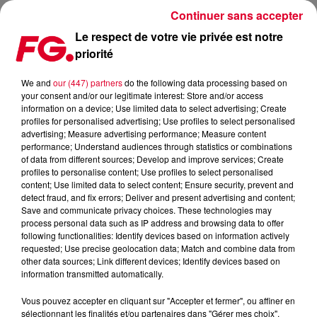
Continuer sans accepter
Le respect de votre vie privée est notre
priorité
MADEON, UN ALBUM POUR 2018
We and
our (447) partners
do the following data processing based on
your consent and/or our legitimate interest: Store and/or access
Publié : 14 novembre 2017 à 11h26 par La rédaction
information on a device; Use limited data to select advertising; Create
profiles for personalised advertising; Use profiles to select personalised
advertising; Measure advertising performance; Measure content
performance; Understand audiences through statistics or combinations
of data from different sources; Develop and improve services; Create
profiles to personalise content; Use profiles to select personalised
content; Use limited data to select content; Ensure security, prevent and
detect fraud, and fix errors; Deliver and present advertising and content;
Save and communicate privacy choices. These technologies may
process personal data such as IP address and browsing data to offer
following functionalities: Identify devices based on information actively
requested; Use precise geolocation data; Match and combine data from
other data sources; Link different devices; Identify devices based on
information transmitted automatically.
Vous pouvez accepter en cliquant sur "Accepter et fermer", ou affiner en
sélectionnant les finalités et/ou partenaires dans "Gérer mes choix".