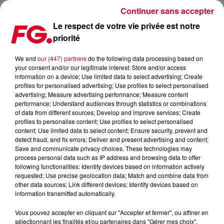
Continuer sans accepter
Le respect de votre vie privée est notre
priorité
MADEON : NOUVEAU CLIP
We and
our (447) partners
do the following data processing based on
your consent and/or our legitimate interest: Store and/or access
Publié : 17 décembre 2014 à 10h30 par La rédaction
information on a device; Use limited data to select advertising; Create
profiles for personalised advertising; Use profiles to select personalised
advertising; Measure advertising performance; Measure content
performance; Understand audiences through statistics or combinations
of data from different sources; Develop and improve services; Create
profiles to personalise content; Use profiles to select personalised
content; Use limited data to select content; Ensure security, prevent and
detect fraud, and fix errors; Deliver and present advertising and content;
Save and communicate privacy choices. These technologies may
process personal data such as IP address and browsing data to offer
following functionalities: Identify devices based on information actively
requested; Use precise geolocation data; Match and combine data from
other data sources; Link different devices; Identify devices based on
information transmitted automatically.
Vous pouvez accepter en cliquant sur "Accepter et fermer", ou affiner en
sélectionnant les finalités et/ou partenaires dans "Gérer mes choix".