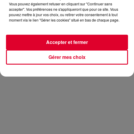
Vous pouvez également refuser en cliquant sur "Continuer sans
accepter". Vos préférences ne s'appliqueront que pour ce site. Vous
pouvez mettre à jour vos choix, ou retirer votre consentement à tout
moment via le lien "Gérer les cookies" situé en bas de chaque page.
Très peu de temps après avoir dévoilé son nouveau titre
You’re On
, le jeune prodige français met en ligne le clip
officiel du morceau.
You’re On
est extrait de son premier
Accepter et fermer
album à venir intitulé
Adventure
…
Gérer mes choix